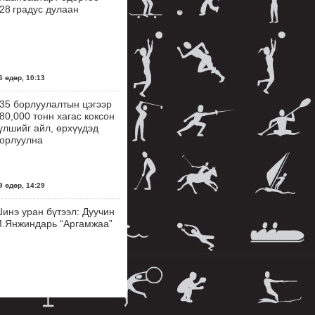
28 градус дулаан
 өдөр, 10:13
35 борлуулалтын цэгээр
80,000 тонн хагас коксон
үлшийг айл, өрхүүдэд
орлуулна
 өдөр, 14:29
инэ уран бүтээл: Дуучин
.Янжиндарь “Аргамжаа”
 өдөр, 14:26