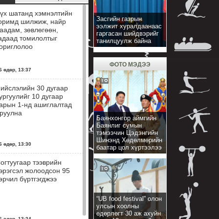
үх шатанд хэмнэлтийн
Засгийн газрын
оримд шилжиж, найр
ээлжит хуралдаанаас
аадам, зөвлөгөөн,
гаргасан шийдвэрийг
адаад томилолтыг
танилцуулж байна
ориглолоо
ФОТО МЭДЭЭ
 өдөр, 13:37
ийслэлийн 30 дугаар
ургуулийг 10 дугаар
арын 1-нд ашиглалтад
руулна
Баянхонгор аймгийн
Баянлиг сумын
тэмээчин Цэдэнгийн
Шинэнд Хөдөлмөрийн
 өдөр, 13:30
баатар цол хүртээлээ
огтуугаар тээврийн
эрэгсэл жолоодсон 95
өрчил бүртгэгджээ
“UB food festival” олон
улсын хоолны
өдөрлөгт 30 аж ахуйн
 өдөр, 13:24