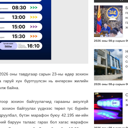
Б
г
н
г
х
2026 оны 08-р сарын 06
Н
с
с
о
2026 оны тавдугаар сарын 23-ны өдөр зохион
 гаруй хүн бүртгүүлсэн нь өнгөрсөн жилийн
2026 оны 08-р сарын 06
олж байна.
С
х
гоор зохион байгуулагчид гарааны аюулгүй
з
в зохион байгуулах үүднээс төрөл тус бүрийн
одруулбал, бүтэн марафон буюу 42.195 км-ийн
өний баруун талаас гарах бол хагас марафон
2026 оны 08-р сарын 06