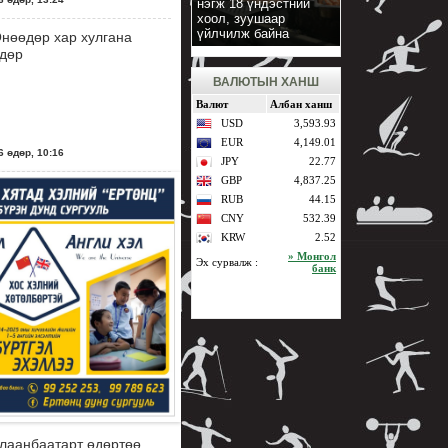
нэгж 18 үндэстний
хоол, зуушаар
үйлчилж байна
нөөдөр хар хулгана
дөр
ВАЛЮТЫН ХАНШ
 өдөр, 10:16
лаанбаатарт өдөртөө