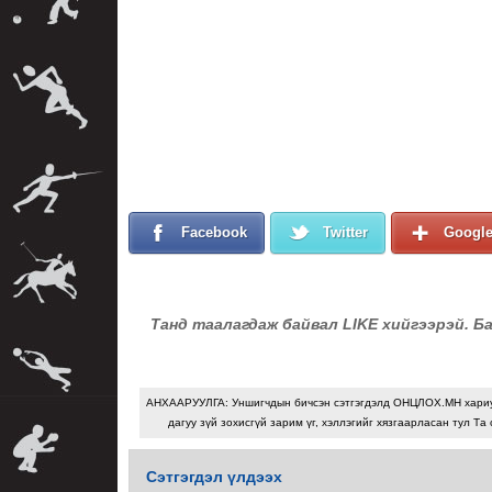
Facebook
Twitter
Googl
Танд таалагдаж байвал LIKE хийгээрэй. Б
АНХААРУУЛГА: Уншигчдын бичсэн сэтгэгдэлд ОНЦЛОХ.МН хари
дагуу зүй зохисгүй зарим үг, хэллэгийг хязгаарласан тул Та 
Сэтгэгдэл үлдээх