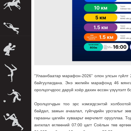
“Улаанбаатар марафон-2026” олон улсын гүйлт 
байгуулагдана. Энэ жилийн марафонд 46 мянга
оролцогчдоос даруй хоёр дахин өссөн үзүүлэлт б
Оролцогчдын тоо эрс нэмэгдсэнтэй холбоотой
байдал, замын ачаалал, гүйгчдийн урсгалыг зө
гарааны цагийн хуваарьт өөрчлөлт орууллаа. Т
ангилал өглөөний 07:00 цагт Соёлын төв өргө