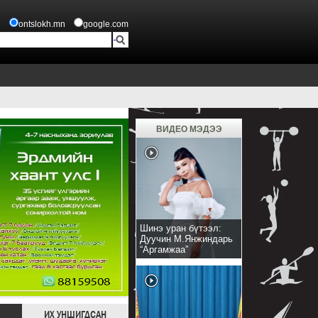
ontslokh.mn
google.com
ВИДЕО МЭДЭЭ
Шинэ уран бүтээл:
Дуучин М.Янжиндарь
“Аргамжаа”
ИХ УНШИГДСАН