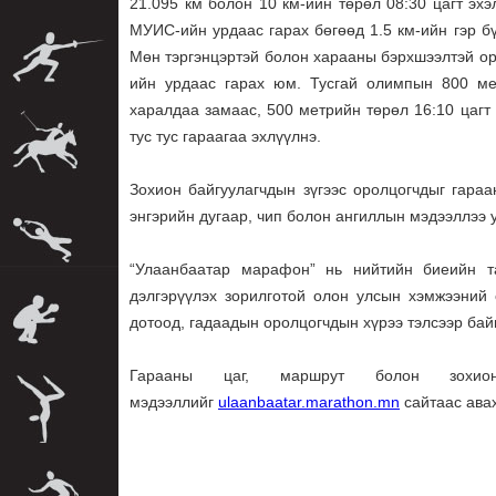
21.095 км болон 10 км-ийн төрөл 08:30 цагт эхэ
МУИС-ийн урдаас гарах бөгөөд 1.5 км-ийн гэр бү
Мөн тэргэнцэртэй болон харааны бэрхшээлтэй ор
ийн урдаас гарах юм. Тусгай олимпын 800 ме
харалдаа замаас, 500 метрийн төрөл 16:10 цаг
тус тус гараагаа эхлүүлнэ.
Зохион байгуулагчдын зүгээс оролцогчдыг гара
энгэрийн дугаар, чип болон ангиллын мэдээллээ 
“Улаанбаатар марафон” нь нийтийн биеийн т
дэлгэрүүлэх зорилготой олон улсын хэмжээний
дотоод, гадаадын оролцогчдын хүрээ тэлсээр бай
Гарааны цаг, маршрут болон зохион 
мэдээллийг
ulaanbaatar.marathon.mn
сайтаас ава