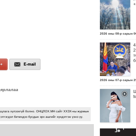
+
2026 оны 08-р сарын 06
4
2
т
б
e+
E-mail
2026 оны 07-р сарын 29
аярлалаа
Ш
М
уцлага хүлээхгүй болно. ОНЦЛОХ.МН сайт ХХЗХ-ны журмын
сэтгэгдэл бичихдээ бусдын эрх ашгийг хүндэтгэн үзнэ үү.
2026 оны 07-р сарын 29