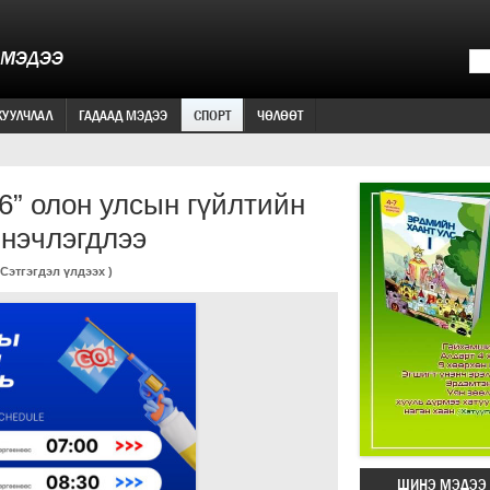
 МЭДЭЭ
ЖУУЛЧЛАЛ
ГАДААД МЭДЭЭ
СПОРТ
ЧӨЛӨӨТ
6” олон улсын гүйлтийн
инэчлэгдлээ
Сэтгэгдэл үлдээх
)
ШИНЭ МЭДЭЭ