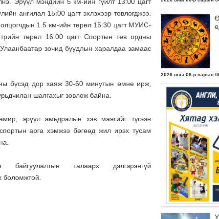
лнэ. Эрүүл мэндийн 5 км-ийн гүйлт 13:00 цагт
лийн ангилал 15:00 цагт эхлэхээр товлогджээ.
Ө
олцогчдын 1.5 км-ийн төрөл 15:30 цагт МУИС-
ө
трийн төрөл 16:00 цагт Спортын төв ордны
т Улаанбаатар зочид буудлын харалдаа замаас
2026 оны 08-р сарын 06
аны бүсэд дор хаяж 30-60 минутын өмнө ирж,
урьдчилан шалгахыг зөвлөж байна.
амир, эрүүл амьдралын хэв маягийг түгээн
 спортын арга хэмжээ бөгөөд жил ирэх тусам
на.
байгуулалтын талаарх дэлгэрэнгүй
х боломжтой.
У