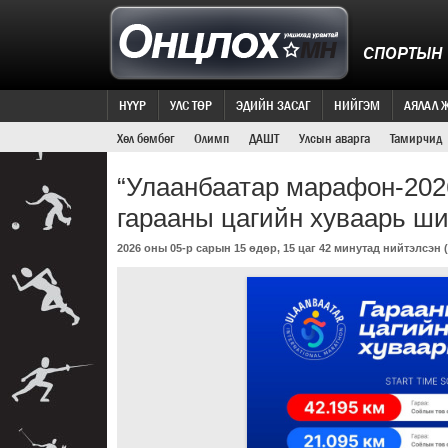
СПОРТЫН
НҮҮР
УЛС ТӨР
ЭДИЙН ЗАСАГ
НИЙГЭМ
АЯЛАЛ 
Хөл бөмбөг
Олимп
ДАШТ
Улсын аварга
Тамирчид
“Улаанбаатар марафон-202
гарааны цагийн хуваарь ш
2026 оны 05-р сарын 15 өдөр, 15 цаг 42 минутад нийтэлсэн (