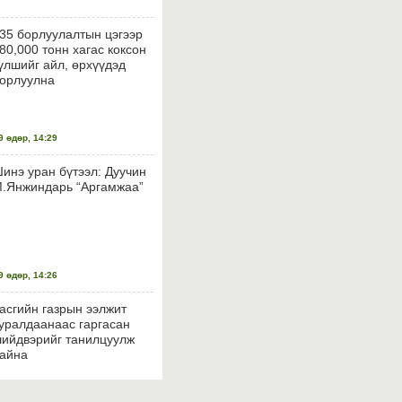
35 борлуулалтын цэгээр
80,000 тонн хагас коксон
үлшийг айл, өрхүүдэд
орлуулна
 өдөр, 14:29
инэ уран бүтээл: Дуучин
.Янжиндарь “Аргамжаа”
 өдөр, 14:26
асгийн газрын ээлжит
уралдаанаас гаргасан
ийдвэрийг танилцуулж
айна