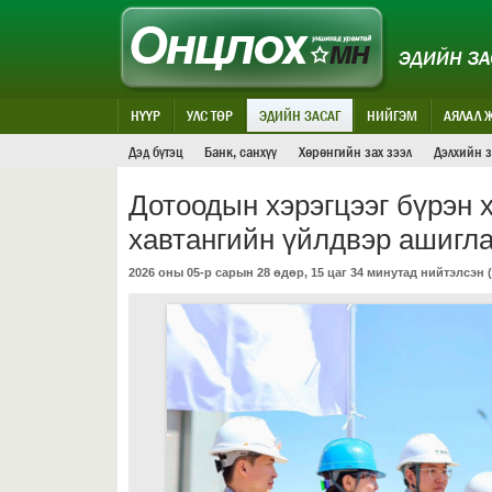
ЭДИЙН ЗА
НҮҮР
УЛС ТӨР
ЭДИЙН ЗАСАГ
НИЙГЭМ
АЯЛАЛ 
Дэд бүтэц
Банк, санхүү
Хөрөнгийн зах зээл
Дэлхийн з
Дотоодын хэрэгцээг бүрэн х
хавтангийн үйлдвэр ашигл
2026 оны 05-р сарын 28 өдөр, 15 цаг 34 минутад нийтэлсэн (