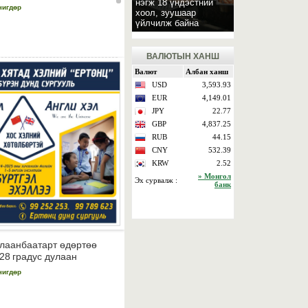
нэгж 18 үндэстний
чигдөр
хоол, зуушаар
үйлчилж байна
ВАЛЮТЫН ХАНШ
лаанбаатарт өдөртөө
28 градус дулаан
чигдөр