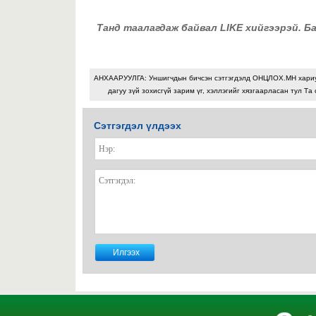
Танд таалагдаж байвал LIKE хийгээрэй. Б
АНХААРУУЛГА: Уншигчдын бичсэн сэтгэгдэлд ОНЦЛОХ.МН хари
дагуу зүй зохисгүй зарим үг, хэллэгийг хязгаарласан тул Та 
Сэтгэгдэл үлдээх