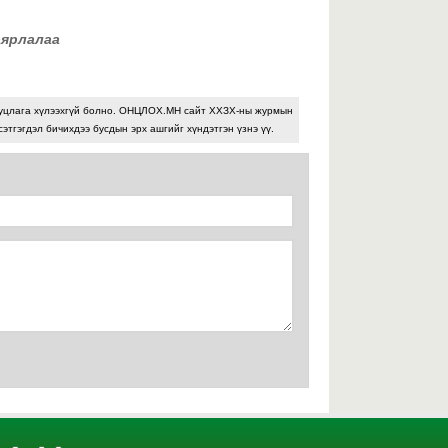
2026 оны 07-р сарын 29
аярлалаа
У
С
ж
ц
уцлага хүлээхгүй болно. ОНЦЛОХ.МН сайт ХХЗХ-ны журмын
М
сэтгэгдэл бичихдээ бусдын эрх ашгийг хүндэтгэн үзнэ үү.
у
х
2026 оны 07-р сарын 29
Х
х
Х
а
2026 оны 07-р сарын 29
Б
т
х
г
с