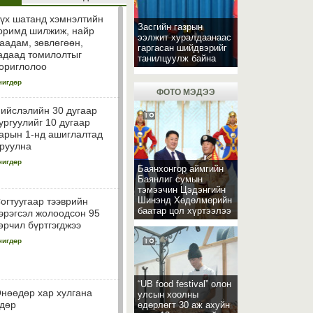
үх шатанд хэмнэлтийн
Засгийн газрын
оримд шилжиж, найр
ээлжит хуралдаанаас
аадам, зөвлөгөөн,
гаргасан шийдвэрийг
адаад томилолтыг
танилцуулж байна
ориглолоо
чигдөр
ФОТО МЭДЭЭ
ийслэлийн 30 дугаар
ургуулийг 10 дугаар
арын 1-нд ашиглалтад
руулна
чигдөр
Баянхонгор аймгийн
Баянлиг сумын
тэмээчин Цэдэнгийн
Шинэнд Хөдөлмөрийн
огтуугаар тээврийн
баатар цол хүртээлээ
эрэгсэл жолоодсон 95
өрчил бүртгэгджээ
чигдөр
“UB food festival” олон
нөөдөр хар хулгана
улсын хоолны
дөр
өдөрлөгт 30 аж ахуйн