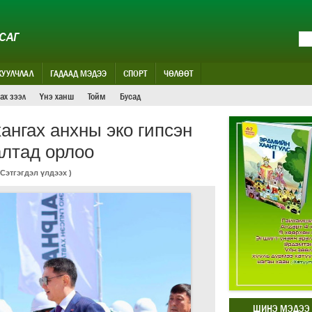
САГ
ЖУУЛЧЛАЛ
ГАДААД МЭДЭЭ
СПОРТ
ЧӨЛӨӨТ
ах зээл
Үнэ ханш
Тойм
Бусад
ангах анхны эко гипсэн
алтад орлоо
Сэтгэгдэл үлдээх
)
ШИНЭ МЭДЭЭ