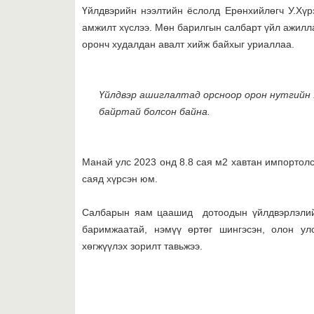
Үйлдвэрийн нээлтийн ёслолд Ерөнхийлөгч У.Хүр
амжилт хүслээ. Мөн барилгын салбарт үйл ажилла
оронч худалдан авалт хийж байхыг уриаллаа.
Үйлдвэр ашиглалтад орсноор орон нутгийн
байртай болсон байна.
Манай улс 2023 онд 8.8 сая м2 хавтан импортолс
саяд хүрсэн юм.
Салбарын яам цаашид дотоодын үйлдвэрлэлийг
баримжаатай, нэмүү өртөг шингэсэн, олон ул
хөгжүүлэх зорилт тавьжээ.