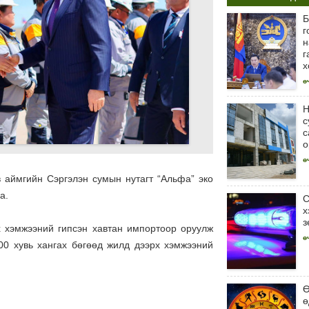
Б
г
н
г
х
ө
Н
с
с
о
ө
в аймгийн Сэргэлэн сумын нутагт “Альфа” эко
а.
С
х
з
х хэмжээний гипсэн хавтан импортоор оруулж
ө
100 хувь хангах бөгөөд жилд дээрх хэмжээний
Ө
ө