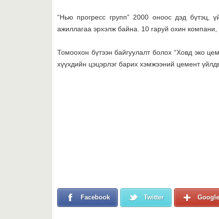
“Нью прогресс групп” 2000 оноос дэд бүтэц, ү
ажиллагаа эрхэлж байна. 10 гаруй охин компани, 
Томоохон бүтээн байгуулалт болох “Ховд эко цем
хүүхдийн цэцэрлэг барих хэмжээний цемент үйлдв
Facebook
Twitter
Googl