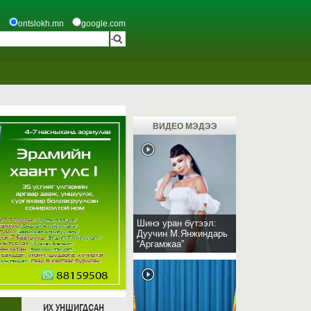
ontslokh.mn
google.com
ВИДЕО МЭДЭЭ
Шинэ уран бүтээл:
Дуучин М.Янжиндарь
“Аргамжаа”
ИХ УНШИГДСАН