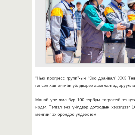
“Нью прогресс групп”-ын “Эко драйвал” ХХК Тө
гипсэн хавтангийн үйлдвэрээ ашиглалтад оруулла
Манай улс жил бүр 100 тэрбум төгрөгтэй тэнцэ
ирдэг. Тэгвэл энэ үйлдвэр дотоодын хэрэгцээг 
мөнгийг эх орондоо үлдээх юм.