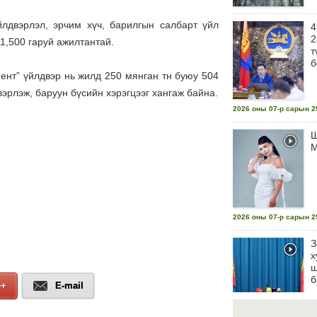
йлдвэрлэл, эрчим хүч, барилгын салбарт үйл
4
2
1,500 гаруй ажилтантай.
т
б
ент” үйлдвэр нь жилд 250 мянган тн буюу 504
эрлэж, баруун бүсийн хэрэгцээг хангаж байна.
2026 оны 07-р сарын 29
Ш
М
2026 оны 07-р сарын 29
З
х
ш
б
e+
E-mail