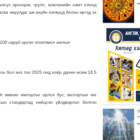
ө
элсүх оролцож, групп, компанийн хамт олонд
гаа явуулдаг аж ахуйн нэгжүүд болон иргэд эх
 100 гаруй иргэн тогтмол ажлын
он бол энэ тоо 2025 онд хоёр дахин өсөж 18.5
 зөвхөн импортыг орлох бус, экспортын чиг
сын стандартад нийцсэн үйлдвэрлэл болгон
У
+
ө