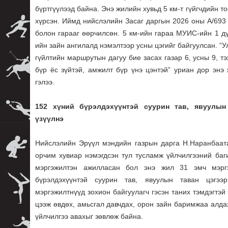
бүртгүүлээд байна. Энэ жилийн хувьд 5 км-т гүйгчдийн т
хүрсэн. Иймд нийслэлийн Засаг даргын 2026 оны А/693
болон гарааг өөрчилсөн. 5 км-ийн гараа МУИС-ийн 1 дү
ийн зайн ангилалд нэмэлтээр усны цэгийг байгуулсан. 
гүйлтийн маршрутын дагуу бие засах газар 6, усны 9, т
бүр ёс зүйтэй, амжилт бүр үнэ цэнтэй” уриан дор эн
гэлээ.
152 хүний бүрэлдэхүүнтэй суурин тав, явуулын
үзүүлнэ
Нийслэлийн Эрүүл мэндийн газрын дарга Н.Наранбаат
орчим хувиар нэмэгдсэн тул тусламж үйлчилгээний баг
мэргэжилтэн ажилласан бол энэ жил 31 эмч мэрг
бүрэлдэхүүнтэй суурин тав, явуулын таван цэгээ
мэргэжилтнүүд зохион байгуулагч гэсэн таних тэмдэгтэй
цээж өвдөх, амьсгал давчдах, орон зайн баримжаа алда
үйлчилгээ авахыг зөвлөж байна.