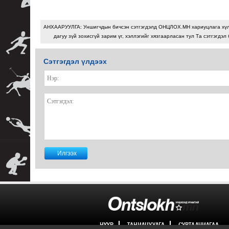
АНХААРУУЛГА: Уншигчдын бичсэн сэтгэгдэлд ОНЦЛОХ.МН хариуцлага хү
дагуу зүй зохисгүй зарим үг, хэллэгийг хязгаарласан тул Та сэтгэгдэл
Сэтгэгдэл үлдээх
НҮҮР
ТАНИЛЦУУЛГА
СУРТАЛЧИЛГАА