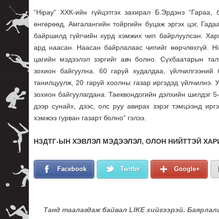
“Hipay” ХХК-ийн гүйцэтгэх захирал Б.Эрдэнэ “Гараа,
өнгөрөөд, Амгалангийн тойргийн буцаж эргэх цэг, Гада
байршилд гүйгчийн хурд хэмжих чип байрлуулсан. Хар
ард наасан. Наасан байрлалаас чипийг өөрчлөхгүй. Hi
цагийн мэдээлэл зэргийг авч болно. Сүхбаатарын та
зохион байгуулна. 60 гаруй худалдаа, үйлчилгээний б
танилцуулж, 20 гаруй хоолны газар иргэдэд үйлчилнэ. У
зохион байгуулагдана. Таеквондогийн дэлхийн шилдэг 5-
дээр сунайх, дээс, олс руу авирах зэрэг тэмцээнд ир
хэмжээ гурван газарт болно” гэлээ.
НЗДТГ-ЫН ХЭВЛЭЛ МЭДЭЭЛЭЛ, ОЛОН НИЙТТЭЙ ХАР
Facebook
Twitter
Google+
Танд таалагдаж байвал LIKE хийгээрэй. Баярлал