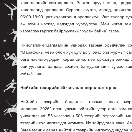
хөдөлгөөнийг хязгаарлана. Зөвхөн эрүүл мэнд, цагда
хөдөлгөөнд оролцоно. Суррон, скүтер, мопед, цахилгаа
06:00-19:00 цагт хөдөлгөөнд оролцохгүй. Энэ талаар тү
аж ахуйн нэгжид мэдэгдэл хүргүүлсэн. Мөн иргэд зам
хэрэгслээ гаргаж байрлуулахыг хүсэж байна” гэлээ.
Нийслэлийн Цагдаагийн удирдах газрын Урьдчилан сэ
“Марафоны үеэр олон хүн цуглах учраас хэв журмыг сахи
бага насны хүүхдийг хараа хяналтгүй орхихгүй байхад
байгууллага, цагдаа, зохион байгуулагчийн зүгээс т
зүйтэй” гэв.
Нийтийн тээврийн 55 чиглэлд өөрчлөлт орно
Нийтийн тээврийн бодлогын газрын ахлах мэрг
марафон-2026” олон улсын гүйлтийн үеэр авто зам ха
үйлчилгээний 55 чиглэлийн 506 тээврийн хэрэгслийн м
тээврийн гол чиглэлүүд ихэвчлэн Их тойруугаар явна. Ав
Зам нээсний дараа нийтийн тээврийн чиглэлүүд үндсэн м