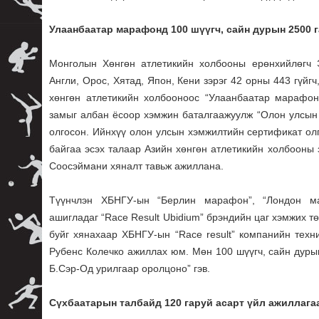
Улаанбаатар марафонд 100 шүүгч, сайн дурын 2500 
Монголын Хөнгөн атлетикийн холбооны ерөнхийлөгч
Англи, Орос, Хятад, Япон, Кени зэрэг 42 орны 443 гүйг
хөнгөн атлетикийн холбооноос “Улаанбаатар марафон
замыг албан ёсоор хэмжин баталгаажуулж “Олон улсын
олгосон. Ийнхүү олон улсын хэмжилтийн сертификат олг
байгаа эсэх талаар Азийн хөнгөн атлетикийн холбооны
Соосэймани хяналт тавьж ажиллана.
Түүнчлэн ХБНГУ-ын “Берлин марафон”, “Лондон ма
ашигладаг “Race Result Ubidium” брэндийн цаг хэмжих 
буйг хянахаар ХБНГУ-ын “Race result” компанийн тех
Рубенс Колечко ажиллах юм. Мөн 100 шүүгч, сайн дур
Б.Сэр-Од урилгаар оролцоно” гэв.
Сүхбаатарын талбайд 120 гаруй асарт үйл ажиллага