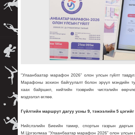
“Улаанбаатар марафон 2026” олон улсын гүйлт тавдуг
Марафоны зохион байгуулалт болон эрүүл мэндийн тус
хаах байршил, нийтийн тээврийн чиглэлийн өөрчл
мэдээлэл өглөө.
Гүйлтийн маршрут дагуу усны 9, тэжээлийн 5 цэгий
Нийслэлийн Биеийн тамир, спортын газрын даргын 
М.Цогзолмаа “Улаанбаатар марафон 2026” олон улсын г