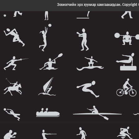
ХОЛБОО БАРИХ
Зохиогчийн эрх хуулиар хамгаалагдсан. Copyright