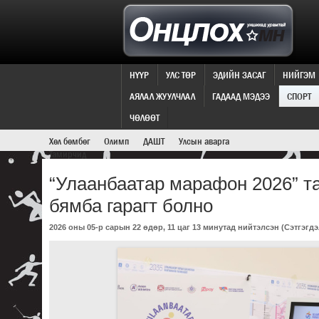
НҮҮР
УЛС ТӨР
ЭДИЙН ЗАСАГ
НИЙГЭМ
АЯЛАЛ ЖУУЛЧЛАЛ
ГАДААД МЭДЭЭ
СПОРТ
СПОРТЫН МЭДЭЭ
ЧӨЛӨӨТ
Хөл бөмбөг
Олимп
ДАШТ
Улсын аварга
Тамирчид
“Улаанбаатар марафон 2026” т
бямба гарагт болно
2026 оны 05-р сарын 22 өдөр, 11 цаг 13 минутад нийтэлсэн (
Сэтгэгдэ