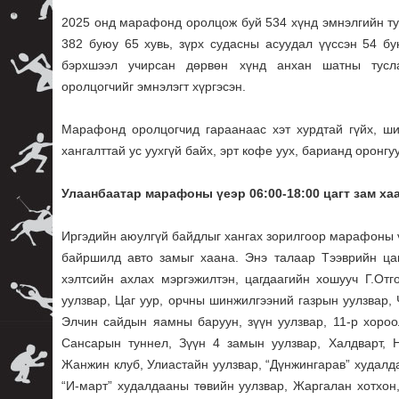
2025 онд марафонд оролцож буй 534 хүнд эмнэлгийн ту
382 буюу 65 хувь, зүрх судасны асуудал үүссэн 54 б
бэрхшээл учирсан дөрвөн хүнд анхан шатны тусла
оролцогчийг эмнэлэгт хүргэсэн.
Марафонд оролцогчид гараанаас хэт хурдтай гүйх, ши
хангалттай ус уухгүй байх, эрт кофе уух, барианд оронгуут
Улаанбаатар марафоны үеэр 06:00-18:00 цагт зам ха
Иргэдийн аюулгүй байдлыг хангах зорилгоор марафоны ү
байршилд авто замыг хаана. Энэ талаар Тээврийн ца
хэлтсийн ахлах мэргэжилтэн, цагдаагийн хошууч Г.Отг
уулзвар, Цаг уур, орчны шинжилгээний газрын уулзвар,
Элчин сайдын яамны баруун, зүүн уулзвар, 11-р хороо
Сансарын туннел, Зүүн 4 замын уулзвар, Халдварт, Н
Жанжин клуб, Улиастайн уулзвар, “Дүнжингарав” худалд
“И-март” худалдааны төвийн уулзвар, Жаргалан хотхон,