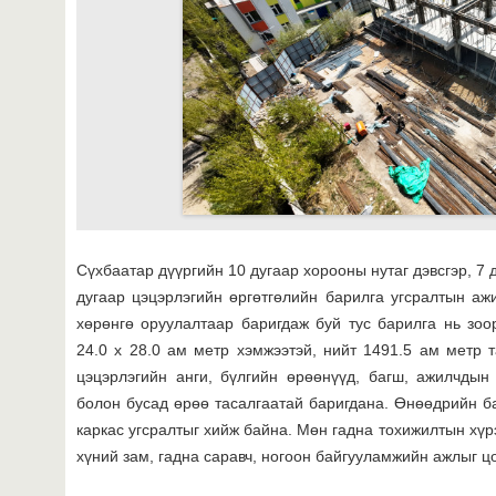
Сүхбаатар дүүргийн 10 дугаар хорооны нутаг дэвсгэр, 7
дугаар цэцэрлэгийн өргөтгөлийн барилга угсралтын аж
хөрөнгө оруулалтаар баригдаж буй тус барилга нь зоор
24.0 х 28.0 ам метр хэмжээтэй, нийт 1491.5 ам метр 
цэцэрлэгийн анги, бүлгийн өрөөнүүд, багш, ажилчдын
болон бусад өрөө тасалгаатай баригдана. Өнөөдрийн 
каркас угсралтыг хийж байна. Мөн гадна тохижилтын хүр
хүний зам, гадна саравч, ногоон байгууламжийн ажлыг ц