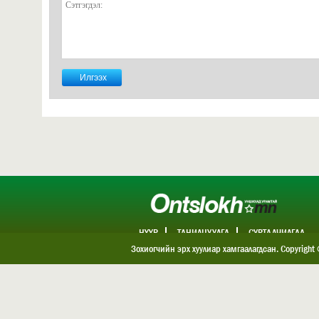
НҮҮР
ТАНИЛЦУУЛГА
СУРТАЛЧИЛГАА
ХОЛБОО БАРИХ
Зохиогчийн эрх хуулиар хамгаалагдсан. Copyright