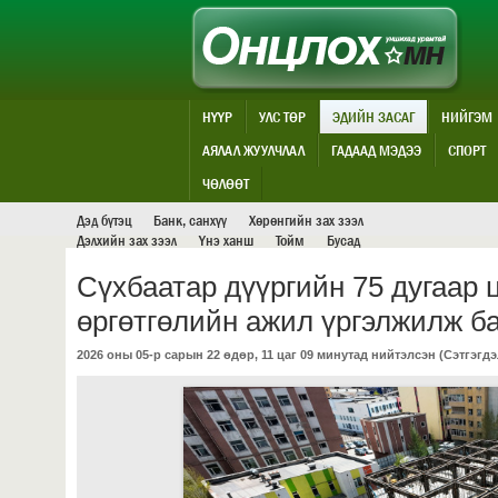
НҮҮР
УЛС ТӨР
ЭДИЙН ЗАСАГ
НИЙГЭМ
АЯЛАЛ ЖУУЛЧЛАЛ
ГАДААД МЭДЭЭ
СПОРТ
ЭДИЙН ЗАСАГ
ЧӨЛӨӨТ
Дэд бүтэц
Банк, санхүү
Хөрөнгийн зах зээл
Дэлхийн зах зээл
Үнэ ханш
Тойм
Бусад
Сүхбаатар дүүргийн 75 дугаар 
өргөтгөлийн ажил үргэлжилж б
2026 оны 05-р сарын 22 өдөр, 11 цаг 09 минутад нийтэлсэн (
Сэтгэгдэ