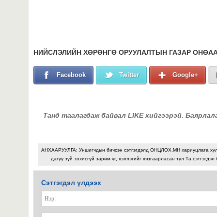
НИЙСЛЭЛИЙН ХӨРӨНГӨ ОРУУЛАЛТЫН ГАЗАР ОНӨАА
Facebook
Twitter
Google+
Танд таалагдаж байвал LIKE хийгээрэй. Баярлал
АНХААРУУЛГА: Уншигчдын бичсэн сэтгэгдэлд ОНЦЛОХ.МН хариуцлага хү
дагуу зүй зохисгүй зарим үг, хэллэгийг хязгаарласан тул Та сэтгэгдэл
Сэтгэгдэл үлдээх