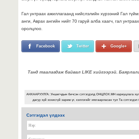
Гал унтраах ажиллагаанд нийслэлийн хүрээний Гал түймэр
анги, Аврах ангийн нийт 70 гаруй алба хаагч, гал унтраа
оролцлоо.
Facebook
Twitter
Google+
Танд таалагдаж байвал LIKE хийгээрэй. Баярлал
АНХААРУУЛГА: Уншигчдын бичсэн сэтгэгдэлд ОНЦЛОХ.МН хариуцлага хү
дагуу зүй зохисгүй зарим үг, хэллэгийг хязгаарласан тул Та сэтгэгдэл
Сэтгэгдэл үлдээх