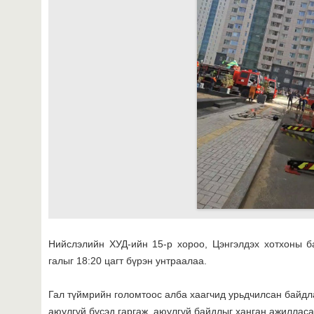
Нийслэлийн ХУД-ийн 15-р хороо, Цэнгэлдэх хотхоны ба
галыг 18:20 цагт бүрэн унтраалаа.
Гал түймрийн голомтоос алба хаагчид урьдчилсан байдла
аюулгүй бүсэд гаргаж, аюулгүй байдлыг ханган ажиллас