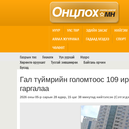
НҮҮР
УЛС ТӨР
ЭДИЙН ЗАСАГ
НИЙГЭМ
АЯЛАЛ ЖУУЛЧЛАЛ
ГАДААД МЭДЭЭ
СПОРТ
АШИГТ МАЛТМАЛ
ЧӨЛӨӨТ
Газрын тос
Геологи
Уул уурхай
Нүүрс
Хөрөнгө оруулалт
Тусгай зөвшөөрөл
Байгаль орчин
Бусад
Гал түймрийн голомтоос 109 ир
гаргалаа
2026 оны 05-р сарын 28 өдөр, 15 цаг 38 минутад нийтэлсэн (
Сэтгэгдэ