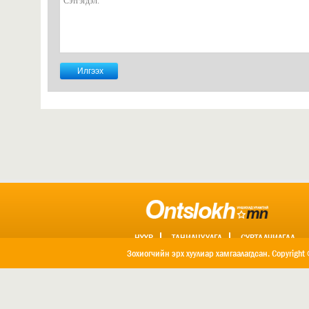
НҮҮР
ТАНИЛЦУУЛГА
СУРТАЛЧИЛГАА
ХОЛБОО БАРИХ
Зохиогчийн эрх хуулиар хамгаалагдсан. Copyright