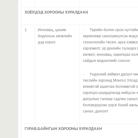
ХОЁР.ДЭД ХОРООНЫ ХУРАЛДААН
1
Инновац, цахим
· Төрийн болон орон нутгийн
бодлогын хөгжлийн
хөрөнгөөр санхүүжүүлсэн мэдэ
дэд хороо
технологийн төсөл, арга хэмжэ
хэрэгжилт, үр дүнгийн талаарх
хөгжил, инновац, харилцаа хо
сайдын мэдээллийг сонсох
· Үндэсний хиймэл дагуул хө
төслийн хүрээнд Монгол Улсад
өгөөжтэй ашиглах боломжтой о
хэрэгцээ шаардлагад нийцсэн 
дагуулын талаар судлан санал,
боловсруулах үүрэг бүхий ажлы
санал, дүгнэлт
ГУРАВ.БАЙНГЫН ХОРООНЫ ХУРАЛДААН