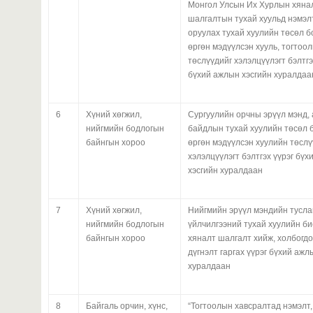
Монгол Улсын Их Хурлын хяна
шалгалтын тухай хуульд нэмэл
оруулах тухай хуулийн төсөл б
өргөн мэдүүлсэн хууль, тогтоо
төслүүдийг хэлэлцүүлэгт бэлтгэ
бүхий ажлын хэсгийн хуралдаа
6
Хүний хөгжил,
Сургуулийн орчны эрүүл мэнд,
нийгмийн бодлогын
байдлын тухай хуулийн төсөл 
байнгын хороо
өргөн мэдүүлсэн хуулийн төслү
хэлэлцүүлэгт бэлтгэх үүрэг бү
хэсгийн хуралдаан
7
Хүний хөгжил,
Нийгмийн эрүүл мэндийн тусла
нийгмийн бодлогын
үйлчилгээний тухай хуулийн б
байнгын хороо
хяналт шалгалт хийж, холбогдо
дүгнэлт гаргах үүрэг бүхий ажл
хуралдаан
8
Байгаль орчин, хүнс,
“Тогтоолын хавсралтад нэмэлт