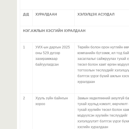
Д/Д
ХУРАЛДААН
ХЭЛЭЛЦЭХ АСУУДАЛ
НЭГ.АЖЛЫН ХЭСГИЙН ХУРАЛДААН
1
УИХ-ын даргын 2025
Төрийн болон орон нутгийн өм
оны 529 дүгээр
компанийн бүтээмж, ил тод бай
захирамжаар
засаглалыг сайжруулах тухай 
байгуулагдсан
төсөл болон хамт өргөн мэдүүл
тогтоолын төслүүдийг хэлэлцүү
бэлтгэх үүрэг бүхий ажлын хэс
хуралдаан
2
Хууль зүйн байнгын
Замын хөдөлгөөний аюулгүй б
хороо
тухай хуульд нэмэлт, өөрчлөлт
тухай хуулийн төсөл болон хам
мэдүүлсэн хуулийн төслүүдийг
хэлэлцүүлэгт бэлтгэх үүрэг бү
хэсгийн хуралдаан