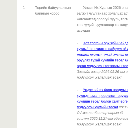
1
Төрийн байгуулалтын
· Улсын Их Хурлын 2026 оны
байнгын хороо
ээлжит чуулганаар хэлэлцэх а
жагсаалтад ороогүй хууль, тог
төслүүдийг чуулганаар хэлэлцү
асуудал
·
Хот тосгоны эрх зүйн байд
хууль /Шинэчилсэн найруулга/-
мөрдөх журмын тухай хуульд ө
оруулах тухай хуулийн төсөл б
өргөн мэдүүлсэн тогтоолын тө
Засгийн газар 2026.05.26-ны 
мэдүүлсэн,
хэлэлцэх эсэх
/
·
Үндэсний их баяр наадмын
хуульд нэмэлт, өөрчлөлт оруул
хуулийн төсөл болон хамт өргө
мэдүүлсэн хуулийн төсөл
/
УИХ-
О.Амгаланбаатар нарын 41
гишүүн
2025.11.27
-ны өдөр өр
мэдүүлсэн,
хэлэлцэх эсэх
/