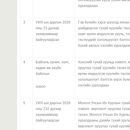
хуралдааан
3
УИХ-ын даргын 2026
Гэр бүлийн хэрэг шүүхэд хянан
оны 23 дугаар
шийдвэрлэх тухай хуулийн төс
захирамжаар
хамт өргөн мэдүүлсэн хууль, т
байгуулагдсан
төслүүдийг хэлэлцүүлэгт бэлтгэ
бүхий ажлын хэсгийн хуралдаа
4
Байгаль орчин, хүнс,
Хүнсний тухай хуульд нэмэлт, 
хөдөө аж ахуйн
оруулах тухай хуулийн төсөл б
байнгын
өргөн мэдүүлсэн хуулийн төсли
хэлэлцүүлэгт бэлтгэх үүрэг бү
хэсгийн хуралдаан
хороо
5
УИХ-ын даргын 2026
Монгол Улсын Их Хурлын тухай
оны 232 дугаар
нэмэлт, өөрчлөлт оруулах туха
захирамжаар
төсөл, Монгол Улсын Их Хурлы
байгуулагдсан
хуралдааны дэгийн тухай хууль
өөрчлөлт оруулах тухай хуулий