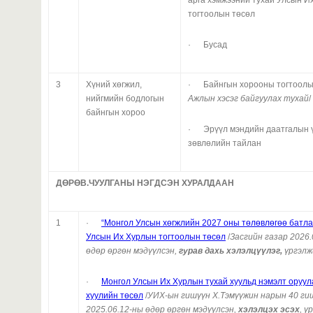
тогтоолын төсөл
· Бусад
3
Хүний хөгжил,
· Байнгын хорооны тогтоолын
нийгмийн бодлогын
Ажлын хэсэг байгуулах
тухай
/
байнгын хороо
· Эрүүл мэндийн даатгалын 
зөвлөлийн тайлан
ДӨРӨВ.ЧУУЛГАНЫ НЭГДСЭН ХУРАЛДААН
1
·
“
Монгол Улсын хөгжлийн 2027 оны төлөвлөгөө батла
Улсын Их Хурлын тогтоолын төсөл
/
Засгийн газар 2026.
өдөр өргөн мэдүүлсэн,
гурав дахь хэлэлцүүлэг,
үргэлж
·
Монгол Улсын Их Хурлын тухай хуульд нэмэлт оруул
хуулийн төсөл
/
УИХ-ын гишүүн Х.Тэмүүжин нарын 40 ги
2025.06.12-ны өдөр өргөн мэдүүлсэн,
хэлэлцэх эсэх
, ү