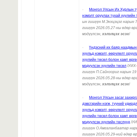
·
Монгол Улсын Их Хурлын т
нэмэлт оруулах тухай хуулийн 
ын гишүүн М.Энхцэцэг нарын 
гишүүн
2026.05.27-ны өдөр өр
мэдүүлсэн,
хэлэлцэх эсэх
/
·
Үндэсний их баяр наадмын
хуульд нэмэлт, өөрчлөлт оруул
хуулийн төсөл болон хамт өргө
мэдүүлсэн хуулийн төсөл
/
УИХ
гишүүн
П.Сайнзориг нарын 19
гишүүн
202
6
.
05
.
28-
ны өдөр өр
мэдүүлсэн,
хэлэлцэх эсэх
/
·
Монгол Улсын засаг захирга
дэвсгэрийн нэгж, түүний удирд
хуульд нэмэлт, өөрчлөлт оруул
хуулийн төсөл болон хамт өргө
мэдүүлсэн хуулийн төслүүд
/
УИ
гишүүн О.Амгаланбаатар
нар
гишүүн 2026.05.29-ний өдөр ө