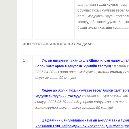
шалгалтын тухай хуульд нэмэл
оруулах тухай хуулийн төсөл б
өргөн мэдүүлсэн хууль, тогтоо
төслүүдийг хэлэлцүүлэгт бэлтгэ
бүхий ажлын хэсгийн хуралдаа
ХОЁР.ЧУУЛГАНЫ НЭГДСЭН ХУРАЛДААН
1
·
Улсын нисэхийн тухай хууль /Шинэчилсэн найруулга/
болон хамт өргөн мэдүүлсэн хуулийн төслүүд
/
Засгийн 
2026.04.20-ны өдөр өргөн мэдүүлсэн,
анхны хэлэлцүүл
асуух хугацаа 90 минут
/
·
Хөдөө аж ахуйн тухай хуулийн төсөл болон хамт өрг
мэдүүлсэн хуулийн төслүүд
/
УИХ-ын гишүүн М.Мандхай
гишүүн 2025.06.19-ний өдөр өргөн мэдүүлсэн,
анхны
хэлэлцүүлэг
,
асуулт асуух хугацаа 90 минут
/
·
Цагдаагийн байгууллагын хамтын ажиллагааны туха
Улс болон Бүгд Найрамдах Чех Улс хоорондын хэлэлцээ