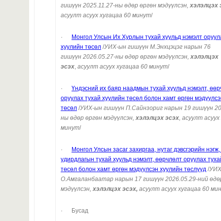
гишүүн
2025.11.27
-ны өдөр өргөн мэдүүлсэн,
хэлэлцэх 
асуулт асуух хугацаа 60 минут
/
·
Монгол Улсын Их Хурлын тухай хуульд нэмэлт оруул
хуулийн төсөл
/
УИХ-ын гишүүн М.Энхцэцэг нарын 76
гишүүн
2026.05.27-ны өдөр өргөн мэдүүлсэн,
хэлэлцэх
эсэх
,
асуулт асуух хугацаа 60 минут
/
·
Үндэсний их баяр наадмын тухай хуульд нэмэлт, өө
оруулах тухай хуулийн төсөл болон хамт өргөн мэдүүлсэ
төсөл
/
УИХ-ын гишүүн
П.Сайнзориг нарын 19 гишүүн
20
ны өдөр өргөн мэдүүлсэн,
хэлэлцэх эсэх
, асуулт асуух
минут
/
·
Монгол Улсын засаг захиргаа, нутаг дэвсгэрийн нэгж,
удирдлагын тухай хуульд нэмэлт, өөрчлөлт оруулах туха
төсөл болон хамт өргөн мэдүүлсэн хуулийн төслүүд
/
УИХ
О.Амгаланбаатар
нарын 17 гишүүн 2026.05.29-ний өдө
мэдүүлсэн,
хэлэлцэх эсэх,
асуулт асуух хугацаа 60 ми
· Бусад