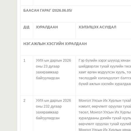
БААСАН ГАРАГ /2026.06.05/
Д/Д
ХУРАЛДААН
ХЭЛЭЛЦЭХ АСУУДАЛ
НЭГ.АЖЛЫН ХЭСГИЙН ХУРАЛДААН
1
УИХ-ын даргын 2026
Гэр бүлийн хэрэг шүүхэд хянан
оны 23 дугаар
шийдвэрлэх тухай хуулийн төс
захирамжаар
хамт өргөн мэдүүлсэн хууль, т
байгуулагдсан
төслүүдийг хэлэлцүүлэгт бэлтгэ
бүхий ажлын хэсгийн хуралдаа
2
УИХ-ын даргын 2026
Монгол Улсын Их Хурлын тухай
оны 232 дугаар
нэмэлт, өөрчлөлт оруулах туха
захирамжаар
төсөл, Монгол Улсын Их Хурлы
байгуулагдсан
хуралдааны дэгийн тухай хууль
өөрчлөлт оруулах тухай хуулий
Монгол Улсын Их Хурлын хяна