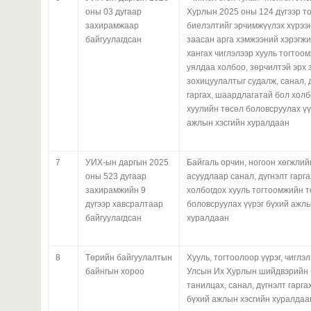
оны 03 дугаар
Хурлын 2025 оны 124 дүгээр т
захирамжаар
биелэлтийг эрчимжүүлэх хүрээ
байгуулагдсан
заасан арга хэмжээний хэрэгж
хангах чиглэлээр хууль тогтоо
уялдаа холбоо, зөрчилтэй эрх 
зохицуулалтыг судалж, санал, 
гаргах, шаардлагатай бол холб
хуулийн төсөл боловсруулах үү
ажлын хэсгийн хуралдаан
7
УИХ-ын даргын 2025
Байгаль орчин, ногоон хөгжлий
оны 523 дугаар
асуудлаар санал, дүгнэлт гарга
захирамжийн 9
холбогдох хууль тогтоомжийн 
дүгээр хавсралтаар
боловсруулах үүрэг бүхий ажлы
байгуулагдсан
хуралдаан
8
Төрийн байгуулалтын
Хууль, тогтоолоор үүрэг, чиглэ
байнгын хороо
Улсын Их Хурлын шийдвэрийн 
танилцах, санал, дүгнэлт гаргах
бүхий ажлын хэсгийн хуралдаа