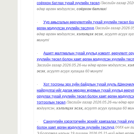
соёрхон батлах тухай хуулийн төсөл
/
Засгийн газар 202
өдөр өргөн мэдүүлсэн,
соёрхон батлах
/
·
Уур амьсгалын өөрчлөлтийн тухай хуулийн төсөл бо
өргөн мэдүүлсэн хуулийн төслүүд
/
Засгийн газар 2026.0
өдөр өргөн мэдүүлсэн,
хэлэлцэх эсэх
,
асуулт асуух ху
минут
/
·
Ашигт малтмалын тухай хуульд нэмэлт, өөрчлөлт ор
хуулийн төсөл
болон хамт өргөн мэдүүлсэн хуулийн төс
Засгийн газар 2026.05.26-ны өдөр өргөн мэдүүлсэн,
хэ
эсэх
,
асуулт асуух хугацаа 60 минут
/
·
Хот тосгоны эрх зүйн байдлын тухай хууль /Шинэчил
найруулга/-ийг дагаж мөрдөх журмын тухай хуульд өөрч
оруулах тухай хуулийн төсөл болон хамт өргөн мэдүүлсэ
тогтоолын төсөл
/Засгийн газар 2026.05.26-ны өдөр өр
мэдүүлсэн,
хэлэлцэх эсэх,
асуулт асуух хугацаа
6
0 ми
·
Санхүүгийн хэрэглэгчийн эрхийг хамгаалах тухай ху
болон хамт өргөн мэдүүлсэн хуулийн төслүүд
/
УИХ-ын г
Э.Болормаа нарын 19 гишүүн 2026.05.21-ний өдөр өргө