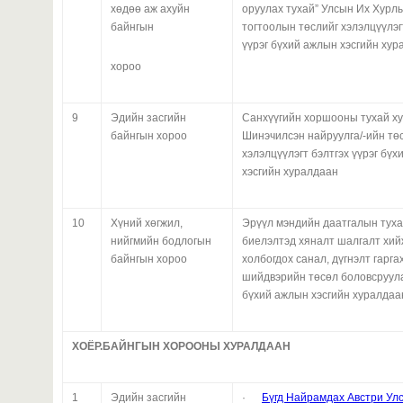
хөдөө аж ахуйн
оруулах тухай” Улсын Их Хурл
байнгын
тогтоолын төслийг хэлэлцүүлэг
үүрэг бүхий ажлын хэсгийн хур
хороо
9
Эдийн засгийн
Санхүүгийн хоршооны тухай ху
байнгын хороо
Шинэчилсэн найруулга/-ийн тө
хэлэлцүүлэгт бэлтгэх үүрэг бү
хэсгийн хуралдаан
10
Хүний хөгжил,
Эрүүл мэндийн даатгалын туха
нийгмийн бодлогын
биелэлтэд хяналт шалгалт хий
байнгын хороо
холбогдох санал, дүгнэлт гаргах
шийдвэрийн төсөл боловсруула
бүхий ажлын хэсгийн хуралдаа
ХОЁР.БАЙНГЫН ХОРООНЫ ХУРАЛДААН
1
Эдийн засгийн
·
Бүгд Найрамдах Австри Ул