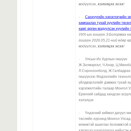
мэдүүлсэн,
хэлэлцэх эсэх
/
·
Санхүүгийн хэрэглэгчийн э
хамгаалах тухай хуулийн төсө
хамт өргөн мэдүүлсэн хуулийн 
УИХ-ын гишүүн Э.Болормаа н
гишүүн 2026.05.21-ний өдөр ө
мэдүүлсэн,
хэлэлцэх эсэх
/
· Улсын Их Хурлын гишүүн
Ж.Золжаргал, Ч.Анар, Ц.Мөнхба
Л.Соронзонболд, Ж.Галбадрах
гишүүнээс Мэдээллийн технол
үйлдвэрлэлийг дэмжих тухай х
хэрэгжилтийн талаар Монгол 
Ерөнхий сайдад хандсан асуул
хэлэлцэх
· Үндэсний хиймэл дагуул хө
төслийн хүрээнд Монгол Улсад
өгөөжтэй ашиглах боломжтой о
хэрэгцээ шаардлагад нийцсэн 