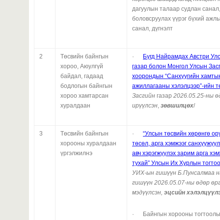
дагуулын талаар судлан санал,
боловсруулах үүрэг бүхий ажлы
санал, дүгнэлт
2
Төсвийн байнгын
·
Бүгд Найрамдах Австри Ул
хороо, Аюулгүй
газар болон Монгол Улсын Зас
байдал, гадаад
хоорондын “Санхүүгийн хамты
бодлогын байнгын
ажиллагааны хэлэлцээр”-ийн т
хороо хамтарсан
Засгийн
газар
2026.05.25-ны ө
хуралдаан
ирүүлсэн
,
зөвшилцөх
/
3
Төсвийн байнгын
·
“Улсын төсвийн хөрөнгө о
хорооны хуралдаан
төсөл, арга хэмжээг санхүүжүү
үргэлжилнэ
авч хэрэгжүүлэх зарим арга хэ
тухай”
Улсын Их Хурлын тогто
У
ИХ-
ын гишүүн Б.Пунсалмаа 
гишүүн 2026.05.07-ны өдөр өр
мэдүүлсэн,
эцсийн хэлэлцүүл
· Байнгын хорооны тогтоолын