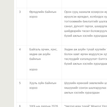
3
Өргөдлийн байнгын
Орон сууц захиалж хохирсон и
хороо
ирүүлсэн өргөдөл, холбогдох х
тогтоомжийн биелэлтийг шалг
санал, дүгнэлт гаргах, шаардл
шийдвэрийн төсөл боловсруула
бүхий ажлын хэсгийн хуралдаа
4
Байгаль орчин, хүнс,
Хөдөө аж ахуйн тухай хуулийн
хөдөө аж ахуйн
болон хамт өргөн мэдүүлсэн х
байнгын
төслүүдийг хэлэлцүүлэгт бэлтгэ
бүхий ажлын хэсгийн хуралдаа
хороо
5
Хууль зүйн байнгын
Шүүхийн ерөнхий зөвлөлийн шү
хороо
гишүүнийг сонгон шалгаруулах 
ажлын хэсгийн хуралдаан
6
УИХ-ын даргын 2026
“Чиглэл өгөх тухай” Монгол Ул