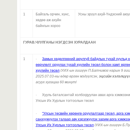
1
Байгаль орчин, хүнс,
Усны эрүүл ахуй-Үндэсний аюу
хөдөө аж ахуйн
байнгын хороо
ГУРАВ.ЧУУЛГАНЫ НЭГДСЭН ХУРАЛДААН
1
·
Замын хөдөлгөөний аюулгүй байдлын тухай хуульд н
өөрчлөлт оруулах тухай хуулийн төсөл болон хамт өргө
хуулийн төс
өл
/
УИХ-ын гишүүн П.Батчимэг нарын 9 ги
2025.07.03-ны өдөр өргөн мэдүүлсэн,
эцсийн
хэлэлцүү
асуух хугацаа 60 минут
/
· Хууль баталсантай холбогдуулан авах арга хэмжээни
Улсын Их Хурлын тогтоолын төсөл
·
“Улсын төсвийн хөрөнгө оруулалтаар төсөл, арга хэ
санхүүжүүлэх талаар авч хэрэгжүүлэх зарим арга хэмжээ
Улсын Их Хурлын тогтоолын төсөл
/
УИХ-ын гишүүн Б.П