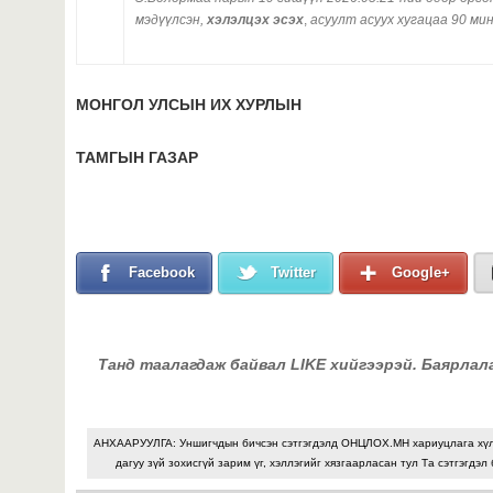
мэдүүлсэн,
хэлэлцэх эсэх
,
асуулт асуух хугацаа 90 ми
МОНГОЛ УЛСЫН ИХ ХУРЛЫН
ТАМГЫН ГАЗАР
Facebook
Twitter
Google+
Танд таалагдаж байвал LIKE хийгээрэй. Баярлал
АНХААРУУЛГА: Уншигчдын бичсэн сэтгэгдэлд ОНЦЛОХ.МН хариуцлага хү
дагуу зүй зохисгүй зарим үг, хэллэгийг хязгаарласан тул Та сэтгэгдэл