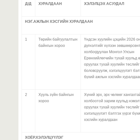
Д/Д
ХУРАЛДААН
ХЭЛЭЛЦЭХ АСУУДАЛ
НЭГ.АЖЛЫН ХЭСГИЙН ХУРАЛДААН
1
Төрийн байгуулалтын
Үндсэн хуулийн цэцийн 2026 он
байнгын хороо
дүгнэлтийг хүлээн зөвшөөрсөн
холбогдуулан Монгол Улсын
Ерөнхийлөгчийн тухай хуульд 
оруулах тухай хуулийн төслийг
боловсруулж, хэлэлцүүлэгт бэлт
бүхий ажлын хэсгийн хуралдаа
2
Хууль зүйн байнгын
Хүний эрх, эрх чөлөөг хангахта
хороо
холбоотой зарим хуульд нэмэл
оруулах тухай хуулийн төслийг
хэлэлцүүлэгт бэлтгэх үүрэг бү
хэсгийн хуралдаан
ХОЁР.ХЭЛЭЛЦҮҮЛЭГ