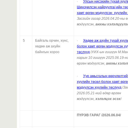
·
Улсын нисэхийн тухай хууль
Шинэчилсэн найруулга/-ийн тө
хамт өргөн мэдүүлсэн хуулийн
Засгийн газар 2026.04.20-ны 
мэдүүлсэн,
анхны хэлэлцүүлэ
5
Байгаль орчин, хүнс,
·
Хөдөө аж ахуйн тухай хуул
хөдөө аж ахуйн
болон хамт өргөн мэдүүлсэн х
байнгын хороо
төслүүд
/
УИХ-ын гишүүн М.Ма
нарын 10 гишүүн 2025.06.19-н
өргөн мэдүүлсэн,
анхны хэлэл
·
Уур амьсгалын өөрчлөлтий
хуулийн төсөл болон хамт өргө
мэдүүлсэн хуулийн төслүүд
/
За
2026.05.21-ний өдөр өргөн
мэдүүлсэн,
хэлэлцэх эсэх
/
ПҮРЭВ ГАРАГ /2026.06.04/