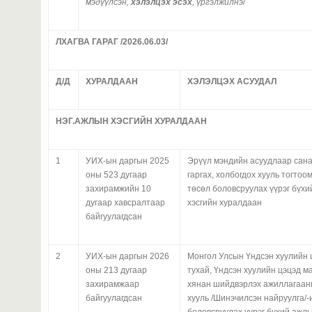
мэдүүлсэн,
хэлэлцэх эсэх
, үргэлжилнэ
/
ЛХАГВА ГАРАГ /2026.06.03/
Д/Д
ХУРАЛДААН
ХЭЛЭЛЦЭХ АСУУДАЛ
НЭГ.АЖЛЫН ХЭСГИЙН ХУРАЛДААН
1
УИХ-ын даргын 2025
Эрүүл мэндийн асуудлаар сана
оны 523 дугаар
гаргах, холбогдох хууль тогто
захирамжийн 10
төсөл боловсруулах үүрэг бүхи
дугаар хавсралтаар
хэсгийн хуралдаан
байгуулагдсан
2
УИХ-ын даргын 2026
Монгол Улсын Үндсэн хуулийн 
оны 213 дугаар
тухай, Үндсэн хуулийн цэцэд м
захирамжаар
хянан шийдвэрлэх ажиллагаан
байгуулагдсан
хууль /Шинэчилсэн найруулга/-
боловсруулах үүрэг бүхий ажлы