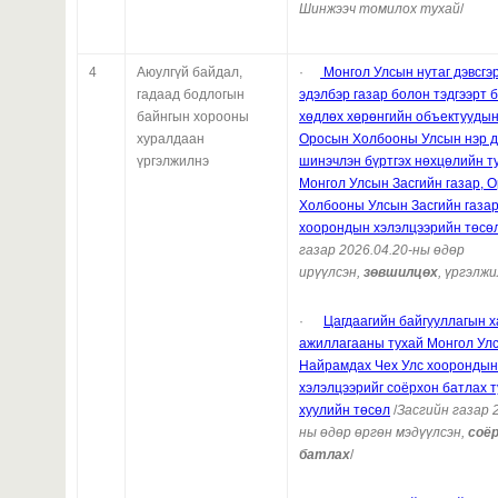
Шинжээч томилох тухай
/
4
Аюулгүй байдал,
·
Монгол Улсын нутаг дэвсгэр
гадаад бодлогын
эдэлбэр газар болон тэдгээрт 
байнгын хорооны
хөдлөх хөрөнгийн объектуудын
хуралдаан
Оросын Холбооны Улсын нэр д
үргэлжилнэ
шинэчлэн бүртгэх нөхцөлийн т
Монгол Улсын Засгийн газар, 
Холбооны Улсын Засгийн газа
хоорондын хэлэлцээрийн төсө
газар 2026.04.20-ны өдөр
ирүүлсэн,
зөвшилцөх
, үргэлж
·
Цагдаагийн байгууллагын 
ажиллагааны тухай Монгол Улс
Найрамдах Чех Улс хоорондын
хэлэлцээрийг соёрхон батлах 
хуулийн төсөл
/
Засгийн газар 
ны өдөр өргөн мэдүүлсэн,
соё
батлах
/