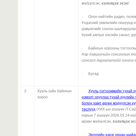
мэдүүлсэн,
хэлэлцэх эсэх
/
· Олон нийтийн радио, теле
Үндэсний зөвлөлийн гишүүнд н
дэвшигчийг сонгон шалгаруулах
бүхий ажлын хэсгийн санал, дү
· Байнгын хорооны тогтоолын
Нэр дэвшигчийн сонсголын то
сонсгол даргалагчийг сонгох 
· Бусад
2
Хууль зүйн байнгын
·
Хууль тогтоомжийн тухай х
хороо
нэмэлт оруулах тухай хуулийн 
болон хамт өргөн мэдүүлсэн х
төслүүд
/
УИХ-ын гишүүн П.Сай
нарын 7 гишүүн
2026.05.14
-ни
өргөн мэдүүлсэн,
хэлэлцэх эс
·
Эрүүгийн хэрэг хянан шийд