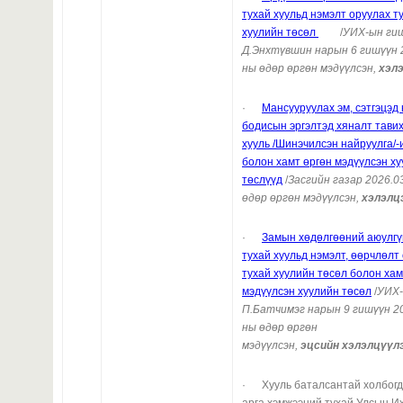
тухай хуульд нэмэлт оруулах т
хуулийн төсөл
/
УИХ-ын ги
Д.Энхтүвшин нарын 6 гишүүн
ны өдөр өргөн мэдүүлсэн,
хэл
·
Мансууруулах эм, сэтгэцэд
бодисын эргэлтэд хяналт тавих
хууль /Шинэчилсэн найруулга/-
болон хамт өргөн мэдүүлсэн х
төслүүд
/
Засгийн газар
2026.0
өдөр өргөн мэдүүлсэн,
хэлэлц
·
Замын хөдөлгөөний аюулг
тухай хуульд нэмэлт, өөрчлөлт
тухай хуулийн төсөл болон хам
мэдүүлсэн хуулийн төс
өл
/
УИХ-
П.Батчимэг нарын 9 гишүүн 20
ны өдөр өргөн
мэдүүлсэн,
эцсийн
хэлэлцүүл
· Хууль баталсантай холбогд
арга хэмжээний тухай Улсын И