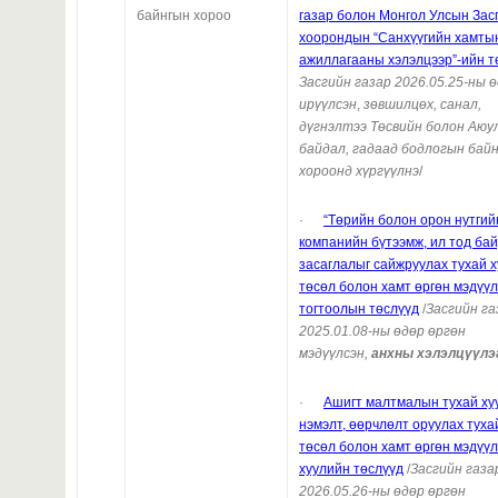
байнгын хороо
газар болон Монгол Улсын Зас
хоорондын “Санхүүгийн хамты
ажиллагааны хэлэлцээр”-ийн т
Засгийн
газар
2026.05.25-ны 
ирүүлсэн
,
зөвшилцөх, санал,
дүгнэлтээ
Төсвийн болон Аюу
байдал, гадаад бодлогын бай
хороонд хүргүүлнэ
/
·
“Төрийн болон орон нутгий
компанийн бүтээмж, ил тод бай
засаглалыг сайжруулах тухай 
төсөл болон хамт өргөн мэдүүл
тогтоолын төслүүд
/
Засгийн га
2025.01.08-ны өдөр өргөн
мэдүүлсэн,
анхны хэлэлцүүлэ
·
Ашигт малтмалын тухай ху
нэмэлт, өөрчлөлт оруулах туха
төсөл
болон хамт өргөн мэдүү
хуулийн төслүүд
/
Засгийн газа
2026.05.26-ны өдөр өргөн