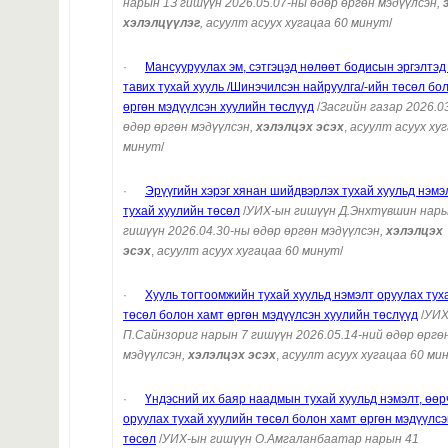
нарын 1З гишүүн 2026.05.07-ны өдөр өргөн мэдүүлсэн,
хэлэлцүүлэг
,
асуулт асуух хугацаа 60 минут
/
·
Мансууруулах эм, сэтгэцэд нөлөөт бодисын эргэлтэд
тавих тухай хууль /Шинэчилсэн найруулга/-ийн төсөл бо
өргөн мэдүүлсэн хуулийн төслүүд
/
Засгийн газар
2026.0
өдөр өргөн мэдүүлсэн,
хэлэлцэх эсэх
,
асуулт асуух хуг
минут
/
·
Эрүүгийн хэрэг хянан шийдвэрлэх тухай хуульд нэмэ
тухай хуулийн төсөл
/
УИХ-ын гишүүн Д.Энхтүвшин нары
гишүүн
2026.04.30
-ны өдөр өргөн мэдүүлсэн,
хэлэлцэх
эсэх
,
асуулт асуух хугацаа 60 минут
/
·
Хууль тогтоомжийн тухай хуульд нэмэлт оруулах тух
төсөл болон хамт өргөн мэдүүлсэн хуулийн төслүүд
/
УИХ
П.Сайнзориг нарын 7 гишүүн
2026.05.14
-ний өдөр өргө
мэдүүлсэн,
хэлэлцэх эсэх
,
асуулт асуух хугацаа 60 ми
·
Үндэсний их баяр наадмын тухай хуульд нэмэлт, өө
оруулах тухай хуулийн төсөл болон хамт өргөн мэдүүлсэ
төсөл
/
УИХ-ын гишүүн О.Амгаланбаатар нарын 41