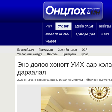
НҮҮР
УЛС ТӨР
ЭДИЙН ЗАСАГ
НИЙГЭМ
АЯЛАЛ ЖУУЛЧЛАЛ
ГАДААД МЭДЭЭ
СПОРТ
УЛС ТӨР
ЧӨЛӨӨТ
Ерөнхийлөгч
Парламент
Засгийн газар
ЭСЯ
Улс төрийн намууд
Нийтлэл
Ярилцлага
Бусад
Энэ долоо хоногт УИХ-аар хэлэ
дараалал
2026 оны 06-р сарын 01 өдөр, 16 цаг 48 минутад нийтэлсэн (
Сэтгэгдэ