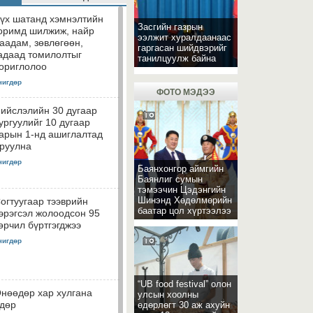
үх шатанд хэмнэлтийн
Засгийн газрын
оримд шилжиж, найр
ээлжит хуралдаанаас
аадам, зөвлөгөөн,
гаргасан шийдвэрийг
адаад томилолтыг
танилцуулж байна
ориглолоо
чигдөр
ФОТО МЭДЭЭ
ийслэлийн 30 дугаар
ургуулийг 10 дугаар
арын 1-нд ашиглалтад
руулна
чигдөр
Баянхонгор аймгийн
Баянлиг сумын
тэмээчин Цэдэнгийн
Шинэнд Хөдөлмөрийн
огтуугаар тээврийн
баатар цол хүртээлээ
эрэгсэл жолоодсон 95
өрчил бүртгэгджээ
чигдөр
“UB food festival” олон
нөөдөр хар хулгана
улсын хоолны
дөр
өдөрлөгт 30 аж ахуйн