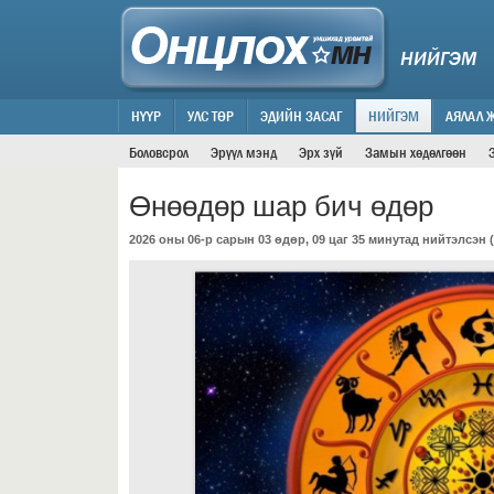
НИЙГЭМ
НҮҮР
УЛС ТӨР
ЭДИЙН ЗАСАГ
НИЙГЭМ
АЯЛАЛ 
Боловсрол
Эрүүл мэнд
Эрх зүй
Замын хөдөлгөөн
Өнөөдөр шар бич өдөр
2026 оны 06-р сарын 03 өдөр, 09 цаг 35 минутад нийтэлсэн (