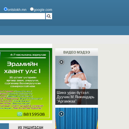
ontslokh.mn
google.com
ВИДЕО МЭДЭЭ
Шинэ уран бүтээл:
Дуучин М.Янжиндарь
“Аргамжаа”
ИХ УНШИГДСАН