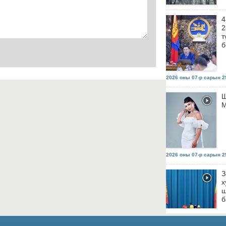
4
2
т
б
2026 оны 07-р сарын 29
Ш
М
2026 оны 07-р сарын 29
З
х
ш
б