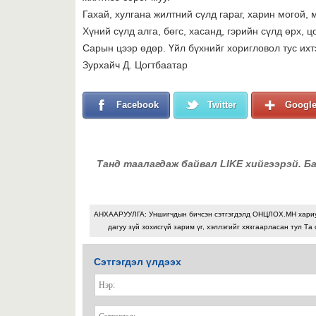
Гахай, хулгана жилтний сүлд гараг, харин могой, 
Хүний сүлд алга, бөгс, хасанд, гэрийн сүлд өрх, 
Сарын цээр өдөр. Үйл бүхнийг хоригловол тус ихт
Зурхайч Д. Цогтбаатар
Facebook
Twitter
Googl
Танд таалагдаж байвал LIKE хийгээрэй. Б
АНХААРУУЛГА: Уншигчдын бичсэн сэтгэгдэлд ОНЦЛОХ.МН хари
дагуу зүй зохисгүй зарим үг, хэллэгийг хязгаарласан тул Та 
Сэтгэгдэл үлдээх