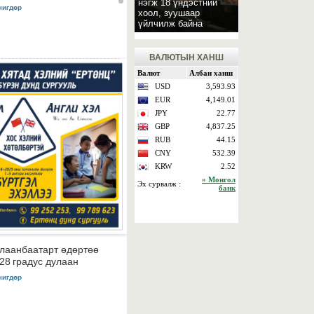
нэгж 18 үндэстний
чигдөр
хоол, зуушаар
үйлчилж байна
ВАЛЮТЫН ХАНШ
лаанбаатарт өдөртөө
28 градус дулаан
чигдөр