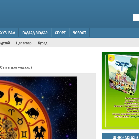
ЖУУЛЧЛАЛ
ГАДААД МЭДЭЭ
СПОРТ
ЧӨЛӨӨТ
Зурхай
Цаг агаар
Бусад
Сэтгэгдэл үлдээх
)
ШИНЭ МЭДЭЭ