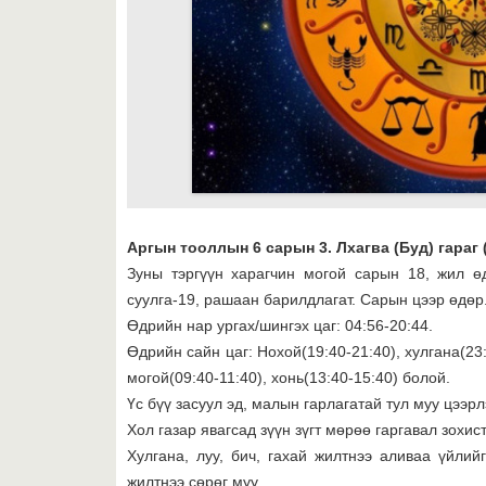
Аргын тооллын 6 сарын 3. Лхагва (Буд) гараг 
Зуны тэргүүн харагчин могой сарын 18, жил ө
суулга-19, рашаан барилдлагат. Сарын цээр өдөр
Өдрийн нар ургах/шингэх цаг: 04:56-20:44.
Өдрийн сайн цаг: Нохой(19:40-21:40), хулгана(23:4
могой(09:40-11:40), хонь(13:40-15:40) болой.
Үс бүү засуул эд, малын гарлагатай тул муу цээрл
Хол газар явагсад зүүн зүгт мөрөө гаргавал зохис
Хулгана, луу, бич, гахай жилтнээ аливаа үйлий
жилтнээ сөрөг муу.