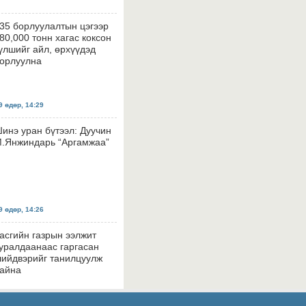
35 борлуулалтын цэгээр
80,000 тонн хагас коксон
үлшийг айл, өрхүүдэд
орлуулна
 өдөр, 14:29
инэ уран бүтээл: Дуучин
.Янжиндарь “Аргамжаа”
 өдөр, 14:26
асгийн газрын ээлжит
уралдаанаас гаргасан
ийдвэрийг танилцуулж
айна