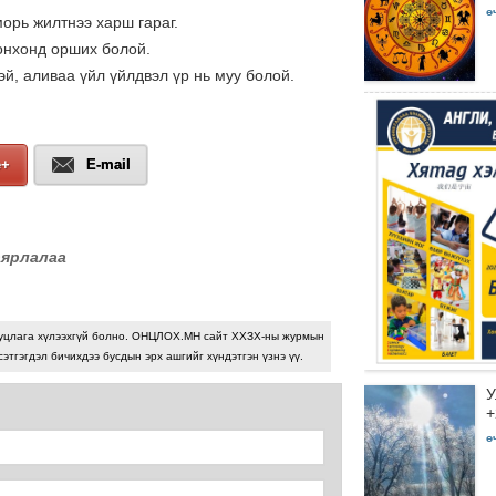
ө
морь жилтнээ харш гараг.
цонхонд орших болой.
эй, аливаа үйл үйлдвэл үр нь муу болой.
e+
E-mail
аярлалаа
уцлага хүлээхгүй болно. ОНЦЛОХ.МН сайт ХХЗХ-ны журмын
сэтгэгдэл бичихдээ бусдын эрх ашгийг хүндэтгэн үзнэ үү.
У
+
ө