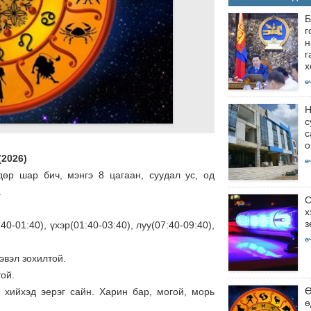
Б
г
н
г
х
ө
Н
с
с
о
(2026)
ө
дөр шар бич, мэнгэ 8 цагаан, суудал ус, од
.
С
х
з
0-01:40), үхэр(01:40-03:40), луу(07:40-09:40),
ө
эвэл зохилтой.
той.
Ө
г хийхэд эерэг сайн. Харин бар, могой, морь
ө