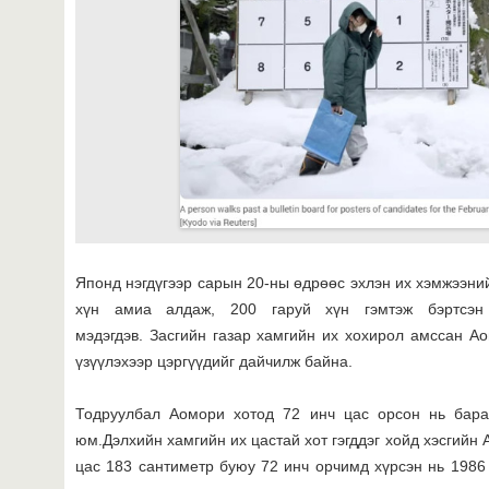
Японд нэгдүгээр сарын 20-ны өдрөөс эхлэн их хэмжээни
хүн амиа алдаж, 200 гаруй хүн гэмтэж бэртсэн 
мэдэгдэв. Засгийн газар хамгийн их хохирол амссан 
үзүүлэхээр цэргүүдийг дайчилж байна.
Тодруулбал Аомори хотод 72 инч цас орсон нь бара
юм.Дэлхийн хамгийн их цастай хот гэгддэг хойд хэсгийн
цас 183 сантиметр буюу 72 инч орчимд хүрсэн нь 1986