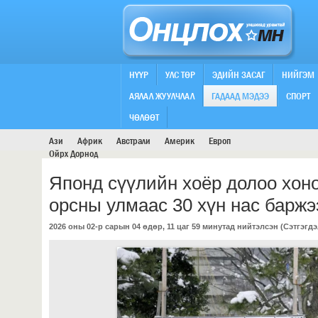
НҮҮР
УЛС ТӨР
ЭДИЙН ЗАСАГ
НИЙГЭМ
АЯЛАЛ ЖУУЛЧЛАЛ
ГАДААД МЭДЭЭ
СПОРТ
ДЭЛХИЙ
ЧӨЛӨӨТ
Ази
Африк
Австрали
Америк
Европ
Ойрх Дорнод
Японд сүүлийн хоёр долоо хоно
орсны улмаас 30 хүн нас баржэ
2026 оны 02-р сарын 04 өдөр, 11 цаг 59 минутад нийтэлсэн (
Сэтгэгдэ