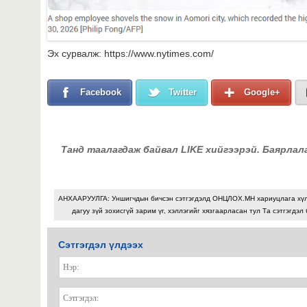
Эх сурвалж: https://www.nytimes.com/
Facebook
Twitter
Google+
Танд таалагдаж байвал LIKE хийгээрэй. Баярлал
АНХААРУУЛГА: Уншигчдын бичсэн сэтгэгдэлд ОНЦЛОХ.МН хариуцлага хү
дагуу зүй зохисгүй зарим үг, хэллэгийг хязгаарласан тул Та сэтгэгдэл
Сэтгэгдэл үлдээх