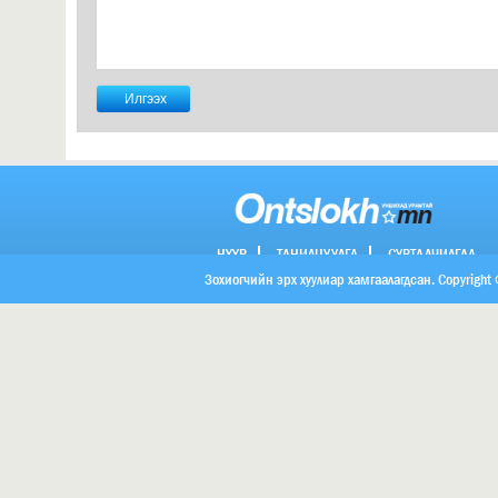
НҮҮР
ТАНИЛЦУУЛГА
СУРТАЛЧИЛГАА
ХОЛБОО БАРИХ
Зохиогчийн эрх хуулиар хамгаалагдсан. Copyright