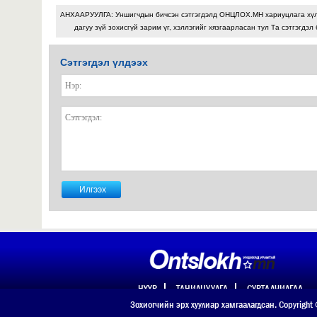
АНХААРУУЛГА: Уншигчдын бичсэн сэтгэгдэлд ОНЦЛОХ.МН хариуцлага хү
дагуу зүй зохисгүй зарим үг, хэллэгийг хязгаарласан тул Та сэтгэгдэл
Сэтгэгдэл үлдээх
НҮҮР
ТАНИЛЦУУЛГА
СУРТАЛЧИЛГАА
ХОЛБОО БАРИХ
Зохиогчийн эрх хуулиар хамгаалагдсан. Copyright