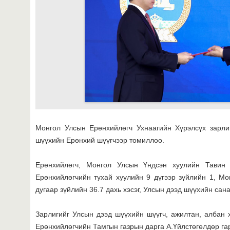
Монгол Улсын Ерөнхийлөгч Ухнаагийн Хүрэлсүх зарли
шүүхийн Ерөнхий шүүгчээр томиллоо.
Ерөнхийлөгч, Монгол Улсын Үндсэн хуулийн Тавин 
Ерөнхийлөгчийн тухай хуулийн 9 дүгээр зүйлийн 1, М
дугаар зүйлийн 36.7 дахь хэсэг, Улсын дээд шүүхийн сан
Зарлигийг Улсын дээд шүүхийн шүүгч, ажилтан, албан
Ерөнхийлөгчийн Тамгын газрын дарга А.Үйлстөгөлдөр га