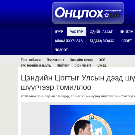
НҮҮР
УЛС ТӨР
ЭДИЙН ЗАСАГ
НИЙГЭМ
АЯЛАЛ ЖУУЛЧЛАЛ
ГАДААД МЭДЭЭ
СПОРТ
УЛС ТӨР
ЧӨЛӨӨТ
Ерөнхийлөгч
Парламент
Засгийн газар
ЭСЯ
Улс төрийн намууд
Нийтлэл
Ярилцлага
Бусад
Цэндийн Цогтыг Улсын дээд ш
шүүгчээр томиллоо
2026 оны 06-р сарын 16 өдөр, 10 цаг 25 минутад нийтэлсэн (
Сэтгэгдэ