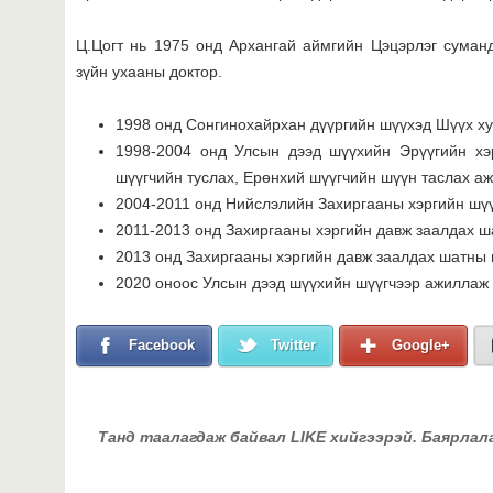
Ц.Цогт нь 1975 онд Архангай аймгийн Цэцэрлэг суманд
зүйн ухааны доктор.
1998 онд Сонгинохайрхан дүүргийн шүүхэд Шүүх х
1998-2004 онд Улсын дээд шүүхийн Эрүүгийн хэ
шүүгчийн туслах, Ерөнхий шүүгчийн шүүн таслах аж
2004-2011 онд Нийслэлийн Захиргааны хэргийн шүү
2011-2013 онд Захиргааны хэргийн давж заалдах ш
2013 онд Захиргааны хэргийн давж заалдах шатны 
2020 оноос Улсын дээд шүүхийн шүүгчээр ажиллаж
Facebook
Twitter
Google+
Танд таалагдаж байвал LIKE хийгээрэй. Баярлал