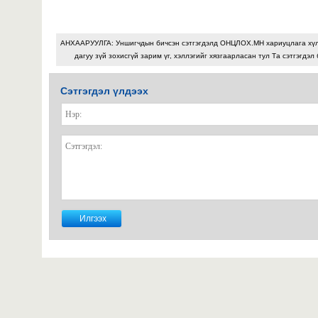
АНХААРУУЛГА: Уншигчдын бичсэн сэтгэгдэлд ОНЦЛОХ.МН хариуцлага хү
дагуу зүй зохисгүй зарим үг, хэллэгийг хязгаарласан тул Та сэтгэгдэл
Сэтгэгдэл үлдээх