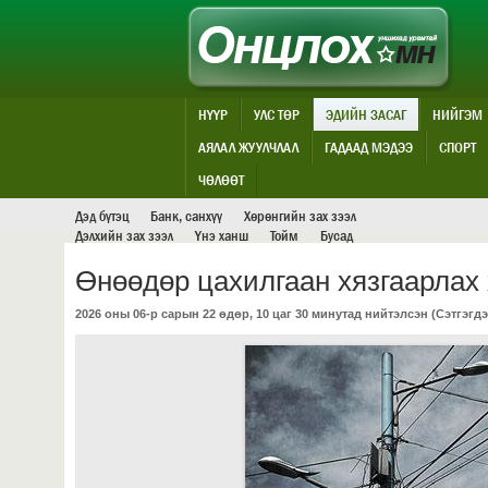
НҮҮР
УЛС ТӨР
ЭДИЙН ЗАСАГ
НИЙГЭМ
АЯЛАЛ ЖУУЛЧЛАЛ
ГАДААД МЭДЭЭ
СПОРТ
ЭДИЙН ЗАСАГ
ЧӨЛӨӨТ
Дэд бүтэц
Банк, санхүү
Хөрөнгийн зах зээл
Дэлхийн зах зээл
Үнэ ханш
Тойм
Бусад
Өнөөдөр цахилгаан хязгаарлах
2026 оны 06-р сарын 22 өдөр, 10 цаг 30 минутад нийтэлсэн (
Сэтгэгдэ