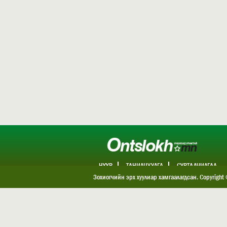
НҮҮР
ТАНИЛЦУУЛГА
СУРТАЛЧИЛГАА
ХОЛБОО БАРИХ
Зохиогчийн эрх хуулиар хамгаалагдсан. Copyright