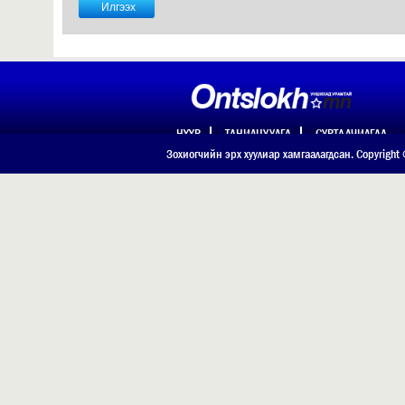
НҮҮР
ТАНИЛЦУУЛГА
СУРТАЛЧИЛГАА
ХОЛБОО БАРИХ
Зохиогчийн эрх хуулиар хамгаалагдсан. Copyright