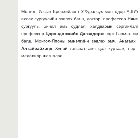
Монгол Улсын Ерөнхийлөгч У.Хүрэлсүх мөн өдөр АШУ
ахлах сургуулийн зөвлөх багш, доктор, профессор
Нянз
сургууль, Бичил амь судлал, халдварын сэргийлэ
профессор
Цэрэндоржийн Дагвадорж
нарт Гавьяат э
багш, Монгол-Японы эмнэлгийн зөвлөх эмч, Анагаах
Алтайсайханд
Хүний гавьяат эмч цол хүртээж, нэр 
медалиар шагналаа.