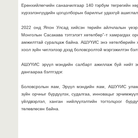
Ерөнхийлөгчийн санаачилгаар 140 тэрбум төгрөгийн х
хүрээлэнгүүдийн цогцолборын барилгыг удахгүй ашиглал
2022 онд Япон Улсад хийсэн төрийн айлчлалын үеэр
Монголын Сасакава тэтгэлэгт хөтөлбөр”-т хамрагдах ор
амжилттай суралцаж байна. АШУҮИС энэ хөтөлбөрийн х
хоол зүйн чиглэлээр дээд боловсролтой мэргэжилтэн бэл
АШУҮИС эрүүл мэндийн салбарт ажиллаж буй нийт эмч
дангаараа бэлтгэдэг.
Боловсролын яам, Эрүүл мэндийн яам, АШУҮИС уламж
зүйн орчныг бүрдүүлэх, судалгаа, инновацыг эрчимжүүлэ
үйлдвэрлэл, ханган нийлүүлэлтийн тогтолцоог бүрд
төлөвлөсөн байна.