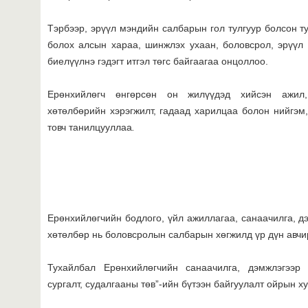
Тэрбээр, эрүүл мэндийн салбарын гол тулгуур болсон ту
болох алсын хараа, шинжлэх ухаан, боловсрол, эрүүл
биелүүлнэ гэдэгт итгэл төгс байгаагаа онцоллоо.
Ерөнхийлөгч өнгөрсөн он жилүүдэд хийсэн ажил,
хөтөлбөрийн хэрэгжилт, гадаад харилцаа болон нийгэм,
товч танилцууллаа
.
Ерөнхийлөгчийн бодлого, үйл ажиллагаа, санаачилга, д
хөтөлбөр нь боловсролын салбарын хөгжилд үр дүн авчир
Тухайлбал Ерөнхийлөгчийн санаачилга, дэмжлэгээр
сургалт, судалгааны төв”-ийн бүтээн байгуулалт ойрын х