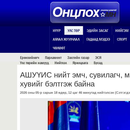
НҮҮР
УЛС ТӨР
ЭДИЙН ЗАСАГ
НИЙГЭМ
АЯЛАЛ ЖУУЛЧЛАЛ
ГАДААД МЭДЭЭ
СПОРТ
УЛС ТӨР
ЧӨЛӨӨТ
Ерөнхийлөгч
Парламент
Засгийн газар
ЭСЯ
Улс төрийн намууд
Нийтлэл
Ярилцлага
Бусад
АШУҮИС нийт эмч, сувилагч, м
хувийг бэлтгэж байна
2026 оны 05-р сарын 18 өдөр, 12 цаг 46 минутад нийтэлсэн (
Сэтгэгдэ