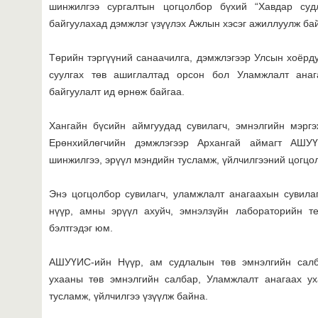
шинжилгээ сургалтын цогцолбор бүхий “Хавдар суд
байгуулахад дэмжлэг үзүүлэх Ажлын хэсэг ажиллуулж ба
Төрийн тэргүүний санаачилга, дэмжлэгээр Улсын хоёрд
суулгах төв ашиглалтад орсон бол Уламжлалт анаг
байгуулалт ид өрнөж байгаа.
Хангайн бүсийн аймгуудад сувилагч, эмнэлгийн мэргэ
Ерөнхийлөгчийн дэмжлэгээр Архангай аймагт АШУҮ
шинжилгээ, эрүүл мэндийн тусламж, үйлчилгээний цогцол
Энэ цогцолбор сувилагч, уламжлалт анагаахын сувилаг
нүүр, амны эрүүл ахуйч, эмнэлзүйн лабораторийн те
бэлтгэдэг юм.
АШУҮИС-ийн Нүүр, ам судлалын төв эмнэлгийн салб
ухааны төв эмнэлгийн салбар, Уламжлалт анагаах ух
тусламж, үйлчилгээ үзүүлж байна.