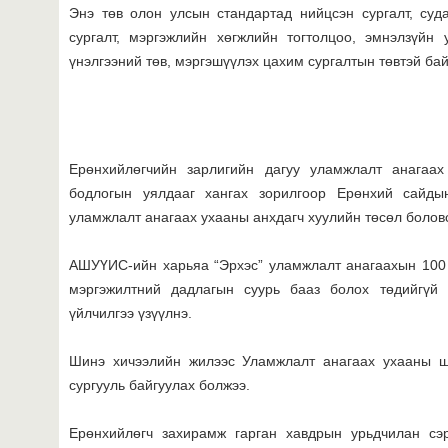
Энэ төв олон улсын стандартад нийцсэн сургалт, суд
сургалт, мэргэжлийн хөгжлийн тогтолцоо, эмнэлзүйн
үнэлгээний төв, мэргэшүүлэх цахим сургалтын төвтэй ба
Ерөнхийлөгчийн зарлигийн дагуу уламжлалт анагаа
бодлогын уялдааг хангах зорилгоор Ерөнхий сайды
уламжлалт анагаах ухааны анхдагч хуулийн төсөл болов
АШУҮИС-ийн харьяа “Эрхэс” уламжлалт анагаахын 100 
мэргэжилтний дадлагын суурь бааз болох төдийгүй
үйлчилгээ үзүүлнэ.
Шинэ хичээлийн жилээс Уламжлалт анагаах ухааны ш
сургууль байгуулах болжээ.
Ерөнхийлөгч захирамж гарган хавдрын урьдчилан сэр