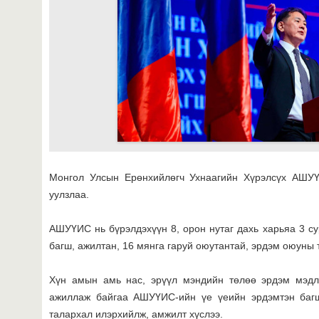
Монгол Улсын Ерөнхийлөгч Ухнаагийн Хүрэлсүх АШУҮ
уулзлаа.
АШУҮИС нь бүрэлдэхүүн 8, орон нутаг дахь харьяа 3 су
багш, ажилтан, 16 мянга гаруй оюутантай, эрдэм оюуны 
Хүн амын амь нас, эрүүл мэндийн төлөө эрдэм мэдлэг
ажиллаж байгаа АШУҮИС-ийн үе үеийн эрдэмтэн багш,
талархал илэрхийлж, амжилт хүслээ.