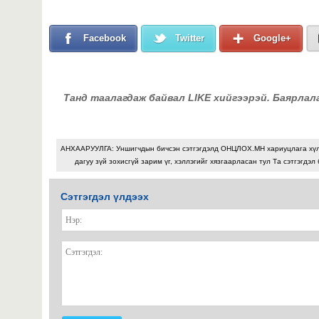
Facebook
Twitter
Google+
Танд таалагдаж байвал LIKE хийгээрэй. Баярлал
АНХААРУУЛГА: Уншигчдын бичсэн сэтгэгдэлд ОНЦЛОХ.МН хариуцлага хү
дагуу зүй зохисгүй зарим үг, хэллэгийг хязгаарласан тул Та сэтгэгдэл
Сэтгэгдэл үлдээх