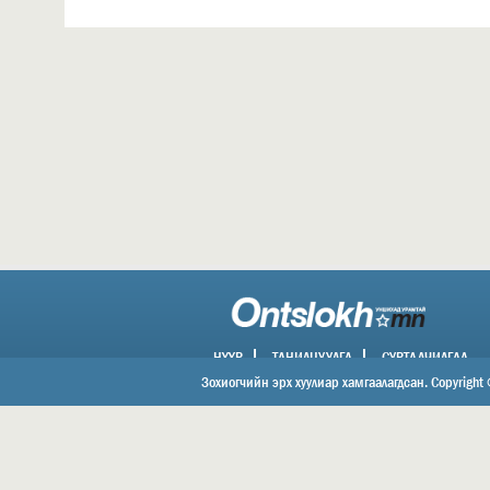
НҮҮР
ТАНИЛЦУУЛГА
СУРТАЛЧИЛГАА
ХОЛБОО БАРИХ
Зохиогчийн эрх хуулиар хамгаалагдсан. Copyright