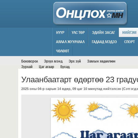
НҮҮР
УЛС ТӨР
ЭДИЙН ЗАСАГ
НИЙГЭМ
АЯЛАЛ ЖУУЛЧЛАЛ
ГАДААД МЭДЭЭ
СПОРТ
НИЙГЭМ
ЧӨЛӨӨТ
Боловсрол
Эрүүл мэнд
Эрх зүй
Замын хөдөлгөөн
Зурхай
Цаг агаар
Бусад
Улаанбаатарт өдөртөө 23 граду
2025 оны 04-р сарын 14 өдөр, 09 цаг 10 минутад нийтэлсэн (
Сэтгэгдэ