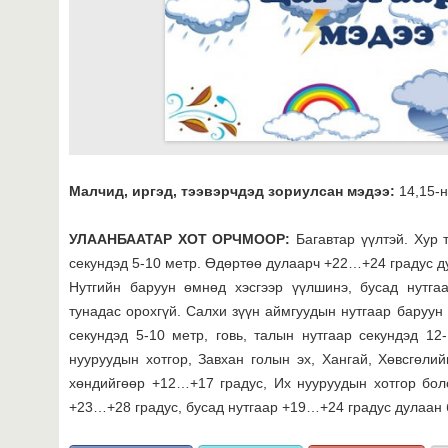
Малчид, иргэд, тээвэрчдэд зориулсан мэдээ:
14,15-н
УЛААНБААТАР ХОТ ОРЧМООР:
Багавтар үүлтэй. Хур 
секундэд 5-10 метр. Өдөртөө дулаарч +22…+24 градус д
Нутгийн баруун өмнөд хэсгээр үүлшинэ, бусад нутгаа
тунадас орохгүй. Салхи зүүн аймгуудын нутгаар баруун
секундэд 5-10 метр, говь, талын нутгаар секундэд 12
нууруудын хотгор, Завхан голын эх, Хангай, Хөвсгөлий
хөндийгөөр +12…+17 градус, Их нууруудын хотгор бол
+23…+28 градус, бусад нутгаар +19…+24 градус дулаан 