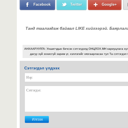
Facebook
Twitter
Google+
Танд таалагдаж байвал LIKE хийгээрэй. Баярлал
АНХААРУУЛГА: Уншигчдын бичсэн сэтгэгдэлд ОНЦЛОХ.МН хариуцлага хү
дагуу зүй зохисгүй зарим үг, хэллэгийг хязгаарласан тул Та сэтгэгдэл
Сэтгэгдэл үлдээх