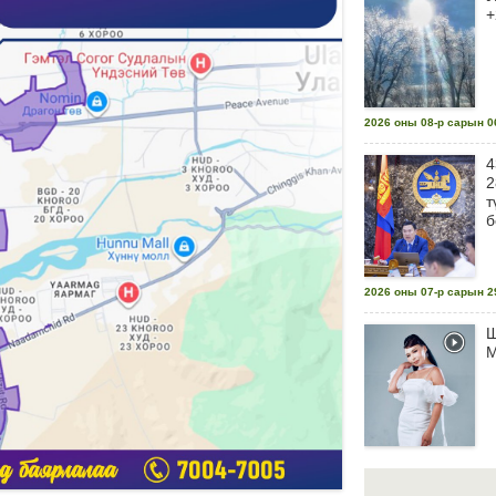
+
2026 оны 08-р сарын 06
4
2
т
б
2026 оны 07-р сарын 29
Ш
М
2026 оны 07-р сарын 29