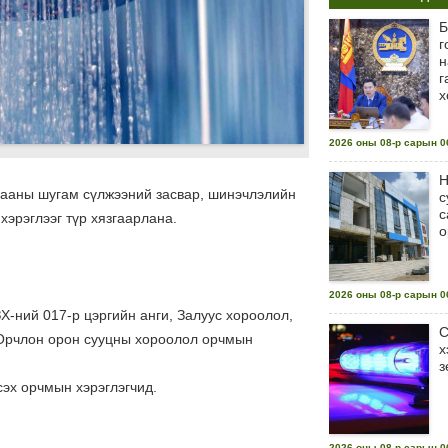
Б
г
н
г
х
2026 оны 08-р сарын 06
Н
лааны шугам сүлжээний засвар, шинэчлэлийн
с
с
эрэглээг түр хязгаарлана.
о
2026 оны 08-р сарын 06
Х-ний 017-р цэргийн анги, Залуус хороолол,
С
 Орчлон орон сууцны хороолол орчмын
х
з
исэх орчмын хэрэглэгчид.
2026 оны 08-р сарын 06