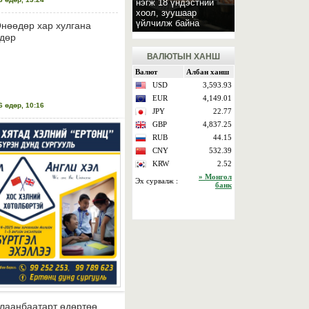
нэгж 18 үндэстний
хоол, зуушаар
үйлчилж байна
нөөдөр хар хулгана
дөр
ВАЛЮТЫН ХАНШ
 өдөр, 10:16
лаанбаатарт өдөртөө