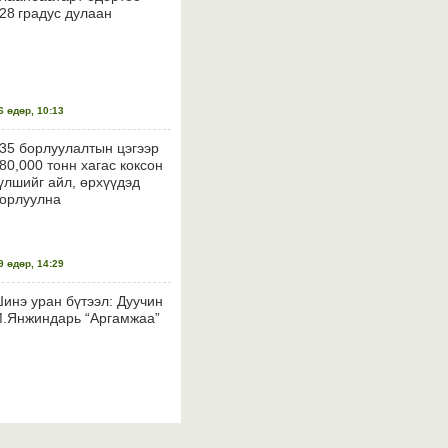
28 градус дулаан
 өдөр, 10:13
35 борлуулалтын цэгээр
80,000 тонн хагас коксон
үлшийг айл, өрхүүдэд
орлуулна
 өдөр, 14:29
инэ уран бүтээл: Дуучин
.Янжиндарь “Аргамжаа”
 өдөр, 14:26