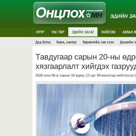
ЭДИЙН ЗА
НҮҮР
УЛС ТӨР
ЭДИЙН ЗАСАГ
НИЙГЭМ
АЯЛАЛ 
Дэд бүтэц
Банк, санхүү
Хөрөнгийн зах зээл
Дэлхийн з
Тавдугаар сарын 20-ны өдр
хязгаарлалт хийгдэх газруу
2026 оны 05-р сарын 18 өдөр, 13 цаг 58 минутад нийтэлсэн (