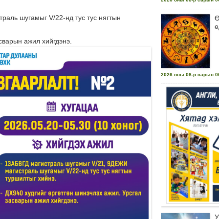
раль шугамыг V/22-нд тус тус нягтын
Ө
ө
сварын ажил хийгдэнэ.
2026 оны 08-р сарын 06
У