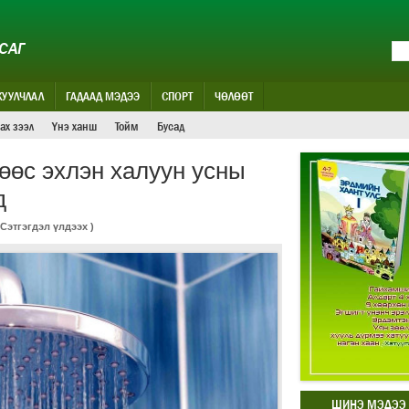
САГ
ЖУУЛЧЛАЛ
ГАДААД МЭДЭЭ
СПОРТ
ЧӨЛӨӨТ
ах зээл
Үнэ ханш
Тойм
Бусад
өөс эхлэн халуун усны
д
Сэтгэгдэл үлдээх
)
ШИНЭ МЭДЭЭ