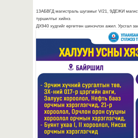
13АБВГД магистраль шугамыг V/21, 9ДЕЖИ магист
туршилтыг хийнэ.
ДХ940 худгийг өргөтгөн шинэчлэх ажил. Урсгал за