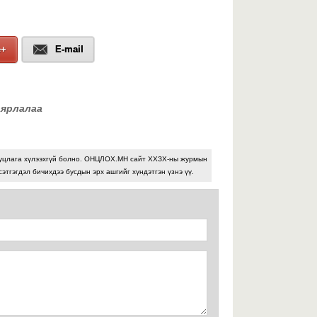
З
х
ш
б
e+
E-mail
2026 оны 07-р сарын 29
аярлалаа
У
С
ж
ц
М
уцлага хүлээхгүй болно. ОНЦЛОХ.МН сайт ХХЗХ-ны журмын
у
сэтгэгдэл бичихдээ бусдын эрх ашгийг хүндэтгэн үзнэ үү.
х
2026 оны 07-р сарын 29
Х
х
Х
а
2026 оны 07-р сарын 29