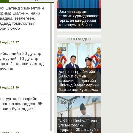
үх шатанд хэмнэлтийн
Засгийн газрын
оримд шилжиж, найр
ээлжит хуралдаанаас
аадам, зөвлөгөөн,
гаргасан шийдвэрийг
адаад томилолтыг
танилцуулж байна
ориглолоо
ФОТО МЭДЭЭ
 өдөр, 13:37
ийслэлийн 30 дугаар
ургуулийг 10 дугаар
арын 1-нд ашиглалтад
руулна
Баянхонгор аймгийн
Баянлиг сумын
тэмээчин Цэдэнгийн
Шинэнд Хөдөлмөрийн
 өдөр, 13:30
баатар цол хүртээлээ
огтуугаар тээврийн
эрэгсэл жолоодсон 95
өрчил бүртгэгджээ
“UB food festival” олон
улсын хоолны
өдөрлөгт 30 аж ахуйн
 өдөр, 13:24