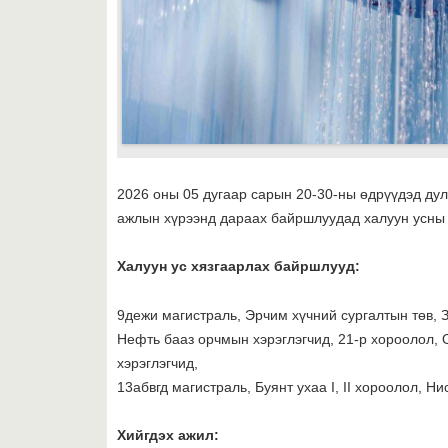
2026 оны 05 дугаар сарын 20-30-ны өдрүүдэд ду
ажлын хүрээнд дараах байршлуудад халуун усны х
Халуун ус хязгаарлах байршлууд:
9дежи магистраль, Эрчим хүчний сургалтын төв, З
Нефть бааз орчмын хэрэглэгчид, 21-р хороолол,
хэрэглэгчид,
13абвгд магистраль, Буянт ухаа I, II хороолол, Н
Хийгдэх ажил: