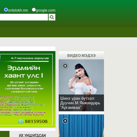
ontslokh.mn
google.com
ВИДЕО МЭДЭЭ
Шинэ уран бүтээл:
Дуучин М.Янжиндарь
“Аргамжаа”
ИХ УНШИГДСАН