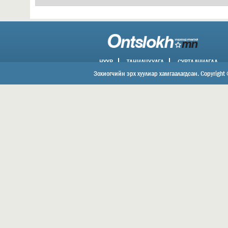
НҮҮР
ТАНИЛЦУУЛГА
СУРТАЛЧИЛГАА
ХОЛБОО БАРИХ
Зохиогчийн эрх хуулиар хамгаалагдсан. Copyright