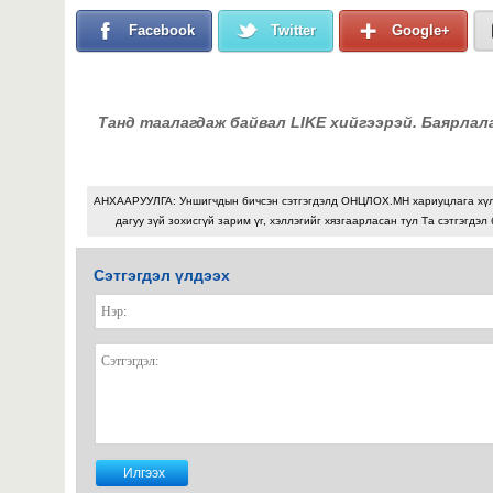
Facebook
Twitter
Google+
Танд таалагдаж байвал LIKE хийгээрэй. Баярлал
АНХААРУУЛГА: Уншигчдын бичсэн сэтгэгдэлд ОНЦЛОХ.МН хариуцлага хү
дагуу зүй зохисгүй зарим үг, хэллэгийг хязгаарласан тул Та сэтгэгдэл
Сэтгэгдэл үлдээх