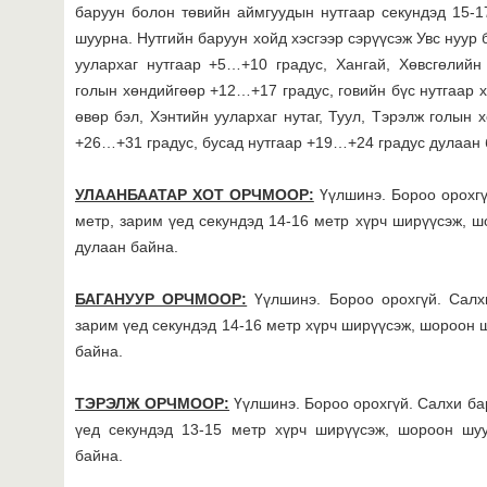
баруун болон төвийн аймгуудын нутгаар секундэд 15-
шуурна. Нутгийн баруун хойд хэсгээр сэрүүсэж Увс нуур
уулархаг нутгаар +5…+10 градус, Хангай, Хөвсгөлийн 
голын хөндийгөөр +12…+17 градус, говийн бүс нутгаар 
өвөр бэл, Хэнтийн уулархаг нутаг, Туул, Тэрэлж голын 
+26…+31 градус, бусад нутгаар +19…+24 градус дулаан 
УЛААНБААТАР ХОТ ОРЧМООР:
Үүлшинэ. Бороо орохгү
метр, зарим үед секундэд 14-16 метр хүрч ширүүсэж, 
дулаан байна.
БАГАНУУР ОРЧМООР:
Үүлшинэ. Бороо орохгүй. Салх
зарим үед секундэд 14-16 метр хүрч ширүүсэж, шороон 
байна.
ТЭРЭЛЖ ОРЧМООР:
Үүлшинэ. Бороо орохгүй. Салхи ба
үед секундэд 13-15 метр хүрч ширүүсэж, шороон шу
байна.