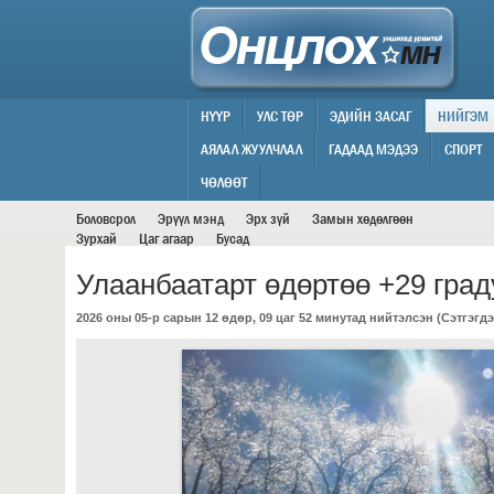
НҮҮР
УЛС ТӨР
ЭДИЙН ЗАСАГ
НИЙГЭМ
АЯЛАЛ ЖУУЛЧЛАЛ
ГАДААД МЭДЭЭ
СПОРТ
НИЙГЭМ
ЧӨЛӨӨТ
Боловсрол
Эрүүл мэнд
Эрх зүй
Замын хөдөлгөөн
Зурхай
Цаг агаар
Бусад
Улаанбаатарт өдөртөө +29 град
2026 оны 05-р сарын 12 өдөр, 09 цаг 52 минутад нийтэлсэн (
Сэтгэгдэ