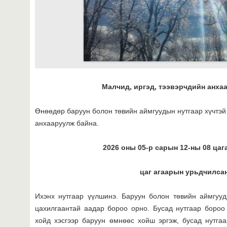
Малчид, иргэд, тээвэрчдийн анхаар
Өнөөдөр баруун болон төвийн аймгуудын нутгаар хүчтэй
анхааруулж байна.
2026 оны 05-р сарын 12-ны 08 цаг
цаг агаарын урьдчилсан
Ихэнх нутгаар үүлшинэ. Баруун болон төвийн аймгууд
цахилгаантай аадар бороо орно. Бусад нутгаар бороо
хойд хэсгээр баруун өмнөөс хойш эргэж, бусад нутга