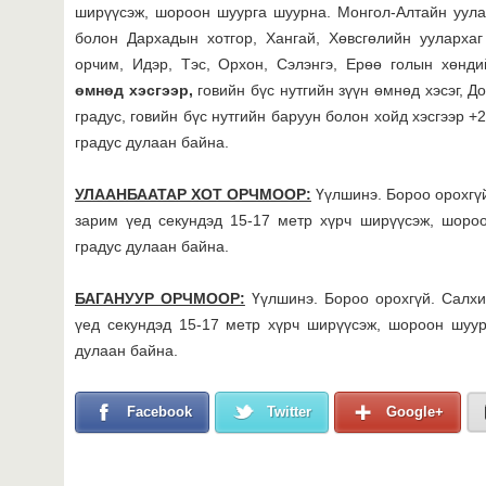
ширүүсэж, шороон шуурга шуурна. Монгол-Алтайн уула
болон Дархадын хотгор, Хангай, Хөвсгөлийн уулархаг
орчим, Идэр, Тэс, Орхон, Сэлэнгэ, Ерөө голын хөнд
өмнөд хэсгээр,
говийн бүс нутгийн зүүн өмнөд хэсэг, 
градус, говийн бүс нутгийн баруун болон хойд хэсгээр 
градус дулаан байна.
УЛААНБААТАР ХОТ ОРЧМООР:
Үүлшинэ. Бороо орохгүй
зарим үед секундэд 15-17 метр хүрч ширүүсэж, шоро
градус дулаан байна.
БАГАНУУР ОРЧМООР:
Үүлшинэ. Бороо орохгүй. Салхи
үед секундэд 15-17 метр хүрч ширүүсэж, шороон шуу
дулаан байна.
Facebook
Twitter
Google+