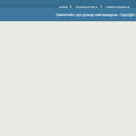
НҮҮР
ТАНИЛЦУУЛГА
СУРТАЛЧИЛГАА
ХОЛБОО БАРИХ
Зохиогчийн эрх хуулиар хамгаалагдсан. Copyright