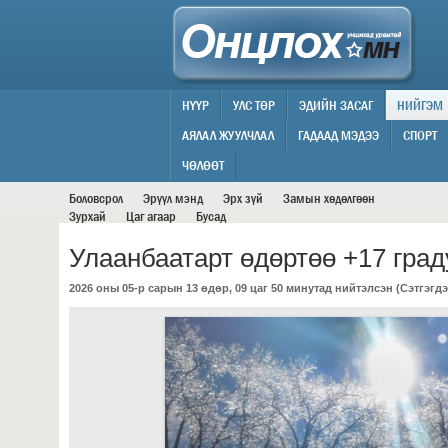
НҮҮР
УЛС ТӨР
ЭДИЙН ЗАСАГ
НИЙГЭМ
АЯЛАЛ ЖУУЛЧЛАЛ
ГАДААД МЭДЭЭ
СПОРТ
НИЙГЭМ
ЧӨЛӨӨТ
Боловсрол
Эрүүл мэнд
Эрх зүй
Замын хөдөлгөөн
Зурхай
Цаг агаар
Бусад
Улаанбаатарт өдөртөө +17 град
2026 оны 05-р сарын 13 өдөр, 09 цаг 50 минутад нийтэлсэн (
Сэтгэгдэ