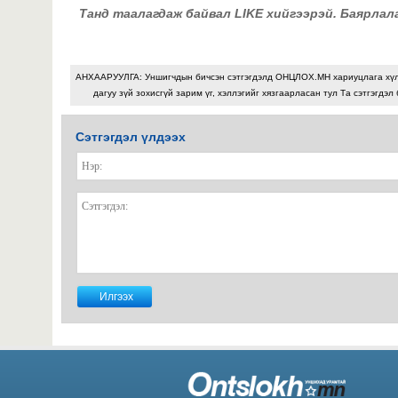
Танд таалагдаж байвал LIKE хийгээрэй. Баярлал
АНХААРУУЛГА: Уншигчдын бичсэн сэтгэгдэлд ОНЦЛОХ.МН хариуцлага хү
дагуу зүй зохисгүй зарим үг, хэллэгийг хязгаарласан тул Та сэтгэгдэл
Сэтгэгдэл үлдээх