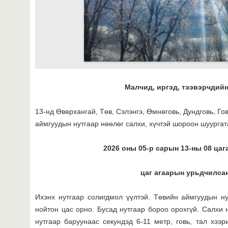
Малчид, иргэд, тээвэрчдийн
13-нд Өвөрхангай, Төв, Сэлэнгэ, Өмнөговь, Дундговь, Го
аймгуудын нутгаар нөөлөг салхи, хүчтэй шороон шуурга
2026 оны 05-р сарын 13-ны 08 цаг
цаг агаарын урьдчилсан
Ихэнх нутгаар солигдмол үүлтэй. Төвийн аймгуудын н
нойтон цас орно. Бусад нутгаар бороо орохгүй. Салхи н
нутгаар баруунаас секундэд 6-11 метр, говь, тал хээр