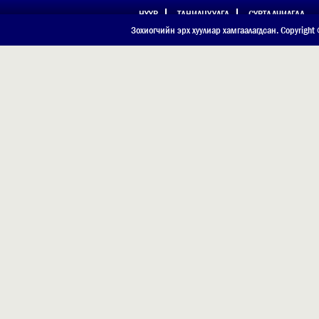
НҮҮР
ТАНИЛЦУУЛГА
СУРТАЛЧИЛГАА
ХОЛБОО БАРИХ
Зохиогчийн эрх хуулиар хамгаалагдсан. Copyright