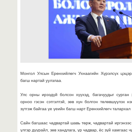
Монгол Улсын Ерөнхийлөгч Ухнаагийн Хүрэлсүх цэцэр
багш нартай уулзлаа.
Улс орны ирээдүй болсон хүүхэд, багачуудыг сурган 
орноо гэсэн сэтгэлтэй, зөв хүн болгон төлөвшүүлэх н
зүтгэж байгаа үе үеийн багш нарт Ерөнхийлөгч талархал
Сайн багшаас чадвартай шавь төрж, чадвартай иргэнээс
үлгэр дуурайл, зөв хандлага, ур чадвар, ёс зүй хамгаас ч