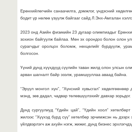
Ерөнхийлөгчийн санаачилга, дэмжлэг, үндэсний хөдөлг
бодит үр нөлөө үзүүлж байгааг сайд Л.Энх-Амгалан хэллэ
2023 онд Азийн физикийн 23 дугаар олимпиадыг Ерөнхи
зохион байгуулж байлаа. Мөн эх орондоо болон олон у
сурагчдыг оролцох боломж, нөхцөлийг бүрдүүлж, ура
болгосон.
Үүний дүнд хүүхдүүд сүүлийн таван жилд олон улсын ол
арван шагналт байр эзэлж, урамшууллаа аваад байна.
“Эрүүл монгол хүн”, “Хүнсний хувьсгал” хөдөлгөөнөөр 
мэнд, зөв дадал, чадвар төлөвшүүлэхийг давхар зорьдог.
Дунд сургуулиуд “Үдийн цай”, “Үдийн хоол” хөтөлбөр
жилээс “Хүүхэд бүрд сүү” хөтөлбөр эрчимжсэн нь дээрх 
үйлдвэрлэгч аж ахуйн нэгж, жижиг, дунд бизнес эрхлэгчд