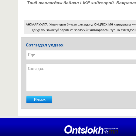
Танд таалагдаж байвал LIKE хийгээрэй. Баярлал
АНХААРУУЛГА: Уншигчдын бичсэн сэтгэгдэлд ОНЦЛОХ.МН хариуцлага хү
дагуу зүй зохисгүй зарим үг, хэллэгийг хязгаарласан тул Та сэтгэгдэл
Сэтгэгдэл үлдээх