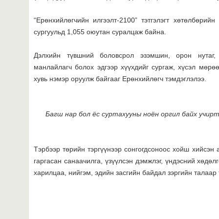
“Ерөнхийлөгчийн илгээлт-2100” тэтгэлэгт хөтөлбөрий
сургуульд 1,055 оюутан суралцаж байна.
Дэлхийн түвшний боловсрол эзэмшин, орон нутаг,
манлайлагч болох эдгээр хүүхдийг сургаж, хүсэл мөрө
хувь нэмэр оруулж байгааг Ерөнхийлөгч тэмдэглэлээ.
Багш нар бол ёс суртахууны ноён оргил байх учирт
Тэрбээр төрийн тэргүүнээр сонгогдсоноос хойш хийсэн 
гаргасан санаачилга, үзүүлсэн дэмжлэг, үндэсний хөдөл
харилцаа, нийгэм, эдийн засгийн байдал зэргийн талаар 