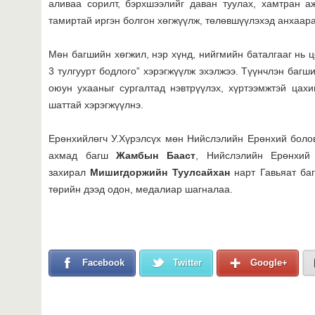
аливаа сорилт, бэрхшээлийг даван туулах, хамтран а
тамиртай иргэн болгон хөгжүүлж, төлөвшүүлэхэд анхаар
Мөн багшийн хөгжил, нэр хүнд, нийгмийн баталгааг нь 
3 тулгуурт бодлого” хэрэгжүүлж эхэлжээ. Түүнчлэн баг
оюун ухааныг сургалтад нэвтрүүлэх, хүртээмжтэй цах
шаттай хэрэгжүүлнэ.
Ерөнхийлөгч У.Хүрэлсүх мөн Нийслэлийн Ерөнхий боло
ахмад багш
Жамбын Бааст
, Нийслэлийн Ерөнхий
захирал
Мишигдоржийн Туулсайхан
нарт Гавьяат баг
төрийн дээд одон, медалиар шагналаа.
Facebook
Twitter
Google+