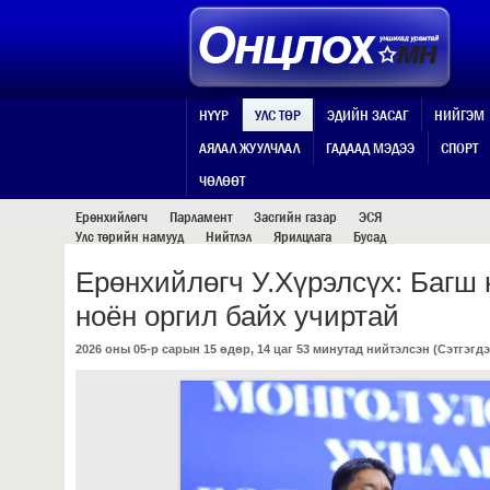
НҮҮР
УЛС ТӨР
ЭДИЙН ЗАСАГ
НИЙГЭМ
АЯЛАЛ ЖУУЛЧЛАЛ
ГАДААД МЭДЭЭ
СПОРТ
УЛС ТӨР
ЧӨЛӨӨТ
Ерөнхийлөгч
Парламент
Засгийн газар
ЭСЯ
Улс төрийн намууд
Нийтлэл
Ярилцлага
Бусад
Ерөнхийлөгч У.Хүрэлсүх: Багш 
ноён оргил байх учиртай
2026 оны 05-р сарын 15 өдөр, 14 цаг 53 минутад нийтэлсэн (
Сэтгэгдэ