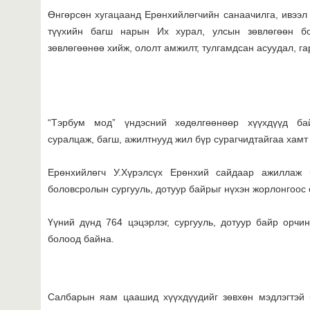
Өнгөрсөн хугацаанд Ерөнхийлөгчийн санаачилга, ивээл
түүхийн багш нарын Их хурал, улсын зөвлөгөөн б
зөвлөгөөнөө хийж, ололт амжилт, тулгамдсан асуудал, га
“Тэрбум мод” үндэсний хөдөлгөөнөөр хүүхдүүд ба
суралцаж, багш, ажилтнууд жил бүр сурагчидтайгаа хамт
Ерөнхийлөгч У.Хүрэлсүх Ерөнхий сайдаар ажиллаж 
боловсролын сургууль, дотуур байрыг нүхэн жорлонгоос 
Үүний дүнд 764 цэцэрлэг, сургууль, дотуур байр орч
болоод байна.
Салбарын яам цаашид хүүхдүүдийг зөвхөн мэдлэгтэй б