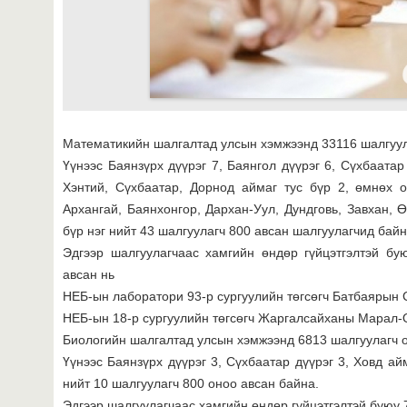
Математикийн шалгалтад улсын хэмжээнд 33116 шалгуул
Үүнээс Баянзүрх дүүрэг 7, Баянгол дүүрэг 6, Сүхбаатар 
Хэнтий, Сүхбаатар, Дорнод аймаг тус бүр 2, өмнөх о
Архангай, Баянхонгор, Дархан-Уул, Дундговь, Завхан, Ө
бүр нэг нийт 43 шалгуулагч 800 авсан шалгуулагчид байн
Эдгээр шалгуулагчаас хамгийн өндөр гүйцэтгэлтэй бу
авсан нь
НЕБ-ын лаборатори 93-р сургуулийн төгсөгч Батбаярын 
НЕБ-ын 18-р сургуулийн төгсөгч Жаргалсайханы Марал-
Биологийн шалгалтад улсын хэмжээнд 6813 шалгуулагч 
Үүнээс Баянзүрх дүүрэг 3, Сүхбаатар дүүрэг 3, Ховд айм
нийт 10 шалгуулагч 800 оноо авсан байна.
Эдгээр шалгуулагчаас хамгийн өндөр гүйцэтгэлтэй буюу 