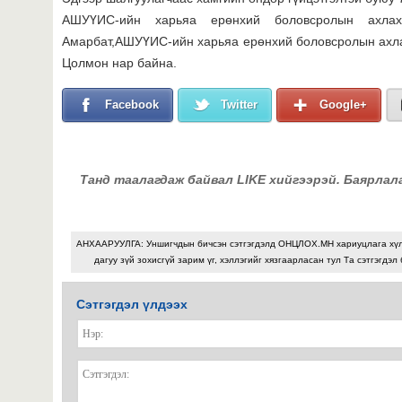
АШУҮИС-ийн харьяа ерөнхий боловсролын ахлах 
Амарбат,АШУҮИС-ийн харьяа ерөнхий боловсролын ахла
Цолмон нар байна.
Facebook
Twitter
Google+
Танд таалагдаж байвал LIKE хийгээрэй. Баярлал
АНХААРУУЛГА: Уншигчдын бичсэн сэтгэгдэлд ОНЦЛОХ.МН хариуцлага хү
дагуу зүй зохисгүй зарим үг, хэллэгийг хязгаарласан тул Та сэтгэгдэл
Сэтгэгдэл үлдээх