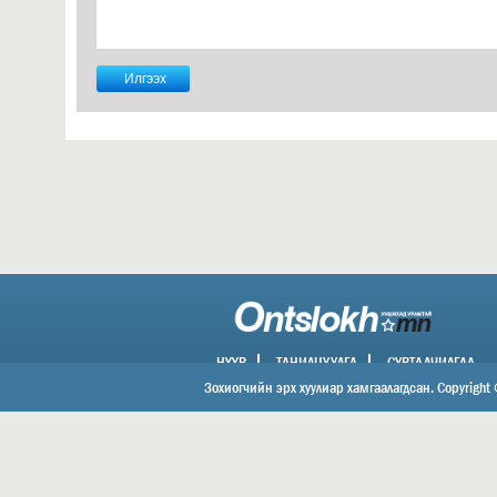
НҮҮР
ТАНИЛЦУУЛГА
СУРТАЛЧИЛГАА
ХОЛБОО БАРИХ
Зохиогчийн эрх хуулиар хамгаалагдсан. Copyright