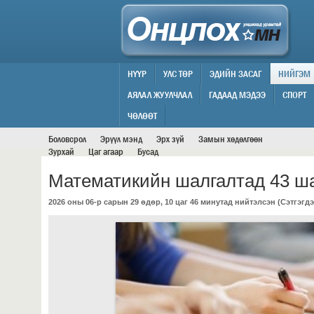
НҮҮР
УЛС ТӨР
ЭДИЙН ЗАСАГ
НИЙГЭМ
АЯЛАЛ ЖУУЛЧЛАЛ
ГАДААД МЭДЭЭ
СПОРТ
НИЙГЭМ
ЧӨЛӨӨТ
Боловсрол
Эрүүл мэнд
Эрх зүй
Замын хөдөлгөөн
Зурхай
Цаг агаар
Бусад
Математикийн шалгалтад 43 ша
2026 оны 06-р сарын 29 өдөр, 10 цаг 46 минутад нийтэлсэн (
Сэтгэгдэ