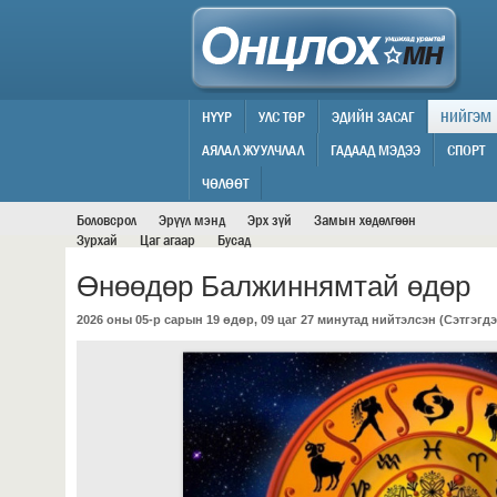
НҮҮР
УЛС ТӨР
ЭДИЙН ЗАСАГ
НИЙГЭМ
АЯЛАЛ ЖУУЛЧЛАЛ
ГАДААД МЭДЭЭ
СПОРТ
НИЙГЭМ
ЧӨЛӨӨТ
Боловсрол
Эрүүл мэнд
Эрх зүй
Замын хөдөлгөөн
Зурхай
Цаг агаар
Бусад
Өнөөдөр Балжиннямтай өдөр
2026 оны 05-р сарын 19 өдөр, 09 цаг 27 минутад нийтэлсэн (
Сэтгэгдэ