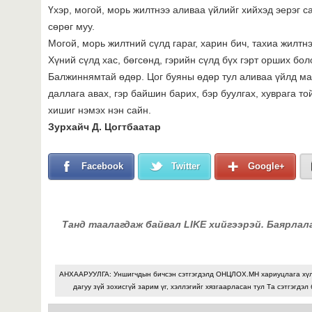
Үхэр, могой, морь жилтнээ аливаа үйлийг хийхэд эерэг са
сөрөг муу.
Могой, морь жилтний сүлд гараг, харин бич, тахиа жилтнэ
Хүний сүлд хас, бөгсөнд, гэрийн сүлд бүх гэрт орших бол
Балжиннямтай өдөр. Цог буяны өдөр тул аливаа үйлд маш
даллага авах, гэр байшин барих, бэр буулгах, хуврага то
хишиг нэмэх нэн сайн.
Зурхайч Д. Цогтбаатар
Facebook
Twitter
Google+
Танд таалагдаж байвал LIKE хийгээрэй. Баярлал
АНХААРУУЛГА: Уншигчдын бичсэн сэтгэгдэлд ОНЦЛОХ.МН хариуцлага хү
дагуу зүй зохисгүй зарим үг, хэллэгийг хязгаарласан тул Та сэтгэгдэл