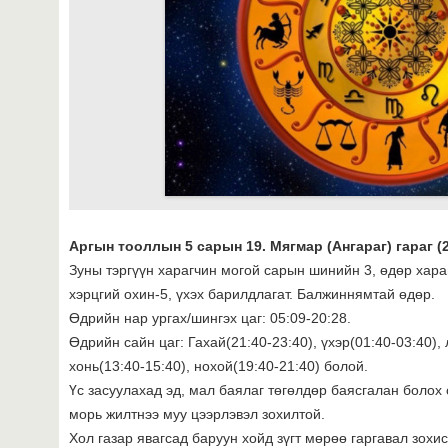
Аргын тооллын 5 сарын 19. Мягмар (Ангараг) гараг (
Зуны тэргүүн харагчин могой сарын шинийн 3, өдөр хараг
хэрцгий охин-5, үхэх барилдлагат. Балжиннямтай өдөр.
Өдрийн нар ургах/шингэх цаг: 05:09-20:28.
Өдрийн сайн цаг: Гахай(21:40-23:40), үхэр(01:40-03:40), 
хонь(13:40-15:40), нохой(19:40-21:40) болой.
Үс засуулахад эд, мал баялаг төгөлдөр баясгалан болох с
морь жилтнээ муу цээрлэвэл зохилтой.
Хол газар явагсад баруун хойд зүгт мөрөө гаргавал зохис