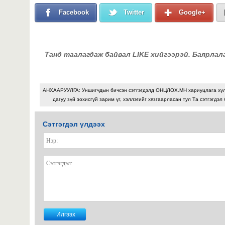
Facebook
Twitter
Google+
Танд таалагдаж байвал LIKE хийгээрэй. Баярлал
АНХААРУУЛГА: Уншигчдын бичсэн сэтгэгдэлд ОНЦЛОХ.МН хариуцлага хү
дагуу зүй зохисгүй зарим үг, хэллэгийг хязгаарласан тул Та сэтгэгдэл
Сэтгэгдэл үлдээх