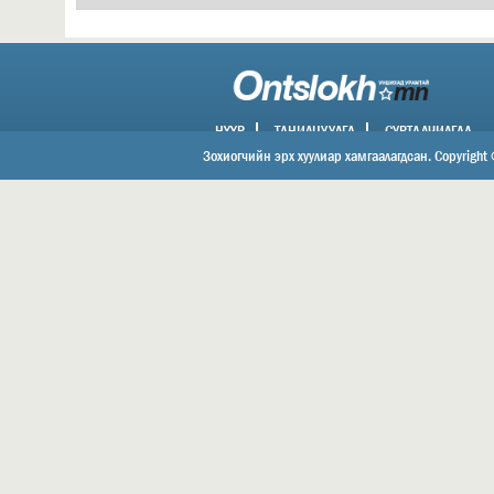
НҮҮР
ТАНИЛЦУУЛГА
СУРТАЛЧИЛГАА
ХОЛБОО БАРИХ
Зохиогчийн эрх хуулиар хамгаалагдсан. Copyright