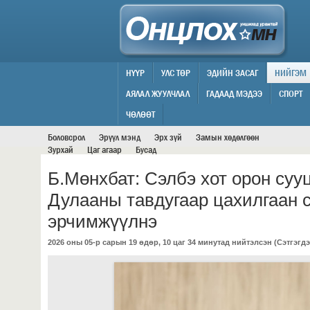
НҮҮР
УЛС ТӨР
ЭДИЙН ЗАСАГ
НИЙГЭМ
АЯЛАЛ ЖУУЛЧЛАЛ
ГАДААД МЭДЭЭ
СПОРТ
НИЙГЭМ
ЧӨЛӨӨТ
Боловсрол
Эрүүл мэнд
Эрх зүй
Замын хөдөлгөөн
Зурхай
Цаг агаар
Бусад
Б.Мөнхбат: Сэлбэ хот орон суу
Дулааны тавдугаар цахилгаан 
эрчимжүүлнэ
2026 оны 05-р сарын 19 өдөр, 10 цаг 34 минутад нийтэлсэн (
Сэтгэгдэ