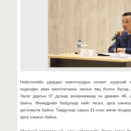
Нийслэлийн удирдах ажилтнуудын ээлжит шуурхай з
худалдан авах ажиллагааны ажлын явц болон бусад 
Засаг даргын 97 дугаар захирамжаар он дамжих 46, 
байна. Өнөөдрийн байдлаар нийт төсөл, арга хэмжээ
үргэлжилж байна. Тавдугаар сарын 31-нээс өмнө тендер
арга хэмжээ байна.
Шуурхай зөвлөгөөний үеэр нийслэлийн Засаг дарга б