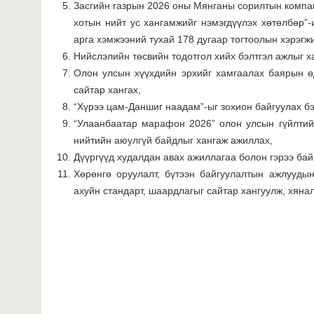
Засгийн газрын 2026 оны Мянганы сорилтын компак
хотын нийт ус хангамжийг нэмэгдүүлэх хөтөлбөр”-
арга хэмжээний тухай 178 дугаар тогтоолын хэрэгжи
Нийслэлийн төсвийн тодотгол хийх бэлтгэл ажлыг х
Олон улсын хүүхдийн эрхийг хамгаалах баярын ө
сайтар хангах,
“Хүрээ цам-Даншиг наадам”-ыг зохион байгуулах бэ
“Улаанбаатар марафон 2026” олон улсын гүйлтийг
нийтийн аюулгүй байдлыг хангаж ажиллах,
Дүүргүүд худалдан авах ажиллагаа болон гэрээ бай
Хөрөнгө оруулалт, бүтээн байгуулалтын ажлууды
ахуйн стандарт, шаардлагыг сайтар хангуулж, хяналт