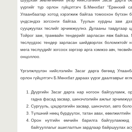
үүргийг түр орлон гүйцэтгэгч Б.Мөнхбат “Ерөнхий 
Улаанбаатар хотод хэрэгжиж байгаа томоохон бүтээн б
үндсэндээ зогсонги байгаа. Туулын хурдны зам дэ
сууцжуулах төслийг эрчимжүүлнэ. Дулааны тавдугаар 
Тойрог зам, трамвайн тендерийг зарласан явж байгаа.
төслүүдээс тендер зарласан шийдвэрлэх боломжтойг н
мега төслүүдийг зогсоох зэргээр арга хэмжээ авч, төсвий
онцоллоо.
Үргэлжлүүлэн нийслэлийн Засаг дарга бөгөөд Улаанб
орлон гүйцэтгэгч Б.Мөнхбат дараах үүрэг даалгаврыг өгл
Дүүргийн Засаг дарга нар ногоон байгууламж, о
гадна фасад засвар, шинэчлэлийн ажлыг эрчимжүү
Сургууль, цэцэрлэгийн засвар, шинэчлэл, авто бол
Түлшний нөөц бүрдүүлэх, татан авах, өвөлжилтийн 
Орон нутгийн өмчийн барилга байгууламжид
байгууллагыг ашиглалтын зардлаар байршуулах асу