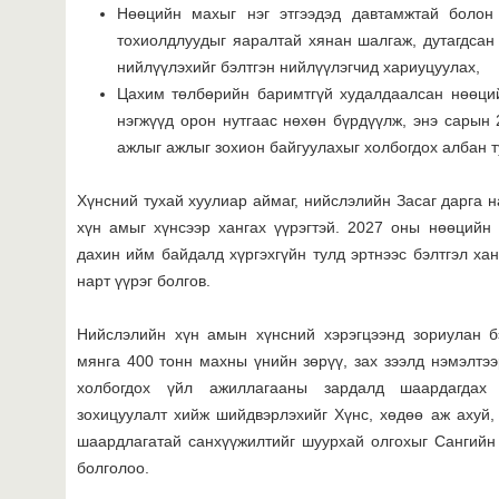
Нөөцийн махыг нэг этгээдэд давтамжтай болон
тохиолдлуудыг яаралтай хянан шалгаж, дутагдсан 
нийлүүлэхийг бэлтгэн нийлүүлэгчид хариуцуулах,
Цахим төлбөрийн баримтгүй худалдаалсан нөөци
нэгжүүд орон нутгаас нөхөн бүрдүүлж, энэ сарын 
ажлыг ажлыг зохион байгуулахыг холбогдох албан 
Хүнсний тухай хуулиар аймаг, нийслэлийн Засаг дарга н
хүн амыг хүнсээр хангах үүрэгтэй. 2027 оны нөөцийн
дахин ийм байдалд хүргэхгүйн тулд эртнээс бэлтгэл ха
нарт үүрэг болгов.
Нийслэлийн хүн амын хүнсний хэрэгцээнд зориулан б
мянга 400 тонн махны үнийн зөрүү, зах зээлд нэмэлтэ
холбогдох үйл ажиллагааны зардалд шаардагдах с
зохицуулалт хийж шийдвэрлэхийг Хүнс, хөдөө аж ахуй,
шаардлагатай санхүүжилтийг шуурхай олгохыг Сангийн 
болголоо.