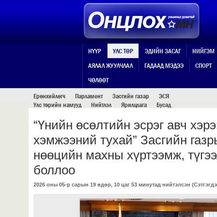
НҮҮР
УЛС ТӨР
ЭДИЙН ЗАСАГ
НИЙГЭМ
АЯЛАЛ ЖУУЛЧЛАЛ
ГАДААД МЭДЭЭ
СПОРТ
УЛС ТӨР
ЧӨЛӨӨТ
Ерөнхийлөгч
Парламент
Засгийн газар
ЭСЯ
Улс төрийн намууд
Нийтлэл
Ярилцлага
Бусад
“Үнийн өсөлтийн эсрэг авч хэр
хэмжээний тухай” Засгийн газр
нөөцийн махны хүртээмж, түгээ
боллоо
2026 оны 05-р сарын 19 өдөр, 10 цаг 53 минутад нийтэлсэн (
Сэтгэгдэ