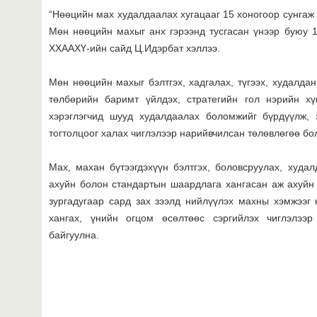
“Нөөцийн мах худалдаалах хугацааг 15 хоногоор сунгаж
Мөн нөөцийн махыг анх гэрээнд тусгасан үнээр буюу 1
ХХААХҮ-ийн сайд Ц.Идэрбат хэллээ.
Мөн нөөцийн махыг бэлтгэх, хадгалах, түгээх, худалда
төлбөрийн баримт үйлдэх, стратегийн гол нэрийн хүн
хэрэглэгчид шууд худалдаалах боломжийг бүрдүүлж, 
тогтолцоог халах чиглэлээр нарийвчилсан төлөвлөгөө б
Max, махан бүтээгдэхүүн бэлтгэх, боловсруулах, худал
ахуйн болон стандартын шаардлага хангасан аж ахуйн 
зургадугаар сард зах зээлд нийлүүлэх махны хэмжээг н
хангах, үнийн огцом өсөлтөөс сэргийлэх чиглэлээ
байгуулна.