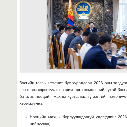
Засгийн газрын ээлжит бус хуралдаан 2026 оны тавдуг
эсрэг авч хэрэгжүүлэх зарим арга хэмжээний тухай Засг
баталж, нөөцийн махны хүртээмж, түгээлтийг нэмэгдүүл
хэрэгжүүлнэ.
Нөөцийн махны борлуулагдаагүй үлдэгдлийг 2026
нийлүүлэх,