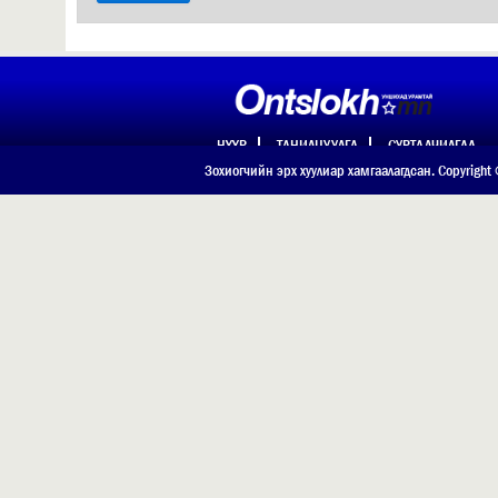
НҮҮР
ТАНИЛЦУУЛГА
СУРТАЛЧИЛГАА
ХОЛБОО БАРИХ
Зохиогчийн эрх хуулиар хамгаалагдсан. Copyright