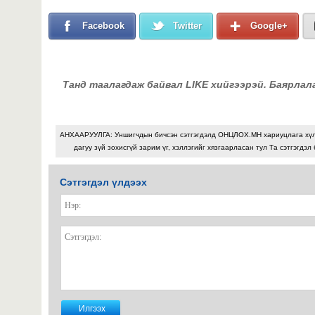
Facebook
Twitter
Google+
Танд таалагдаж байвал LIKE хийгээрэй. Баярлал
АНХААРУУЛГА: Уншигчдын бичсэн сэтгэгдэлд ОНЦЛОХ.МН хариуцлага хү
дагуу зүй зохисгүй зарим үг, хэллэгийг хязгаарласан тул Та сэтгэгдэл
Сэтгэгдэл үлдээх