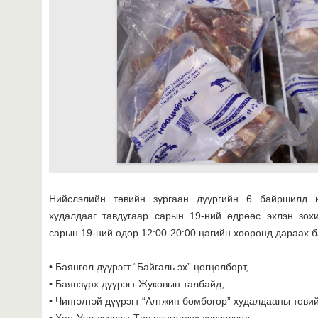
Нийслэлийн төвийн зургаан дүүргийн 6 байршилд 
худалдааг тавдугаар сарын 19-ний өдрөөс эхлэн зохи
сарын 19-ний өдөр 12:00-20:00 цагийн хооронд дараах 
• Баянгол дүүрэгт “Байгаль эх” цогцолборт,
• Баянзүрх дүүрэгт Жуковын талбайд,
• Чингэлтэй дүүрэгт “Алтжин бөмбөгөр” худалдааны төви
• Хан-Уул дүүрэгт Төв цэнгэлдэх хүрээлэнд,