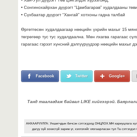
• Сонгинохайрхан дүүрэгт “Цамбагарав” худалдааны төви
• Сүхбаатар дүүрэгт “Хангай” хотхоны гадна талбай
Өргөтгөсөн худалдаагаар нөөцийн үхрийн махыг 15 мянг
төгрөгөөр тус тус худалдаална. Мөн лхагва гарагаас сү
гарагаас гэрээт хүнсний дэлгүүрүүдээр нөөцийн махыг д
Facebook
Twitter
Google+
Танд таалагдаж байвал LIKE хийгээрэй. Баярлал
АНХААРУУЛГА: Уншигчдын бичсэн сэтгэгдэлд ОНЦЛОХ.МН хариуцлага хү
дагуу зүй зохисгүй зарим үг, хэллэгийг хязгаарласан тул Та сэтгэгдэл