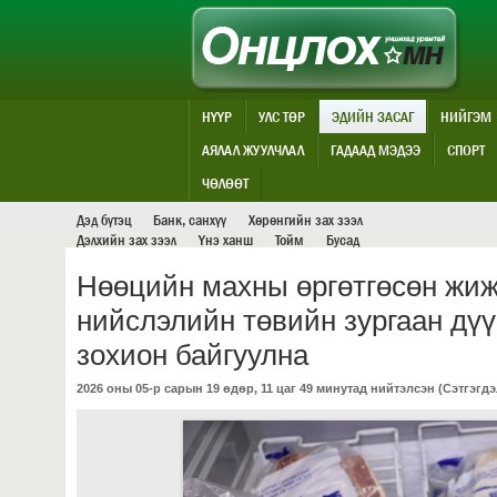
НҮҮР
УЛС ТӨР
ЭДИЙН ЗАСАГ
НИЙГЭМ
АЯЛАЛ ЖУУЛЧЛАЛ
ГАДААД МЭДЭЭ
СПОРТ
ЭДИЙН ЗАСАГ
ЧӨЛӨӨТ
Дэд бүтэц
Банк, санхүү
Хөрөнгийн зах зээл
Дэлхийн зах зээл
Үнэ ханш
Тойм
Бусад
Нөөцийн махны өргөтгөсөн жиж
нийслэлийн төвийн зургаан дү
зохион байгуулна
2026 оны 05-р сарын 19 өдөр, 11 цаг 49 минутад нийтэлсэн (
Сэтгэгдэ