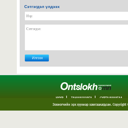
Сэтгэгдэл үлдээх
НҮҮР
ТАНИЛЦУУЛГА
СУРТАЛЧИЛГАА
ХОЛБОО БАРИХ
Зохиогчийн эрх хуулиар хамгаалагдсан. Copyright