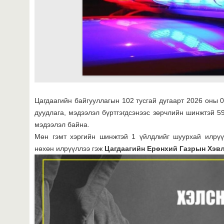
Цагдаагийн байгууллагын 102 тусгай дугаарт 2026 оны 
дуудлага, мэдээлэл бүртгэгдсэнээс зөрчлийн шинжтэй 59
мэдээлэл байна.
Мөн гэмт хэргийн шинжтэй 1 үйлдлийг шуурхай илрүүл
нөхөн илрүүллээ гэж
Цагдаагийн Ерөнхий Газрын Хэв