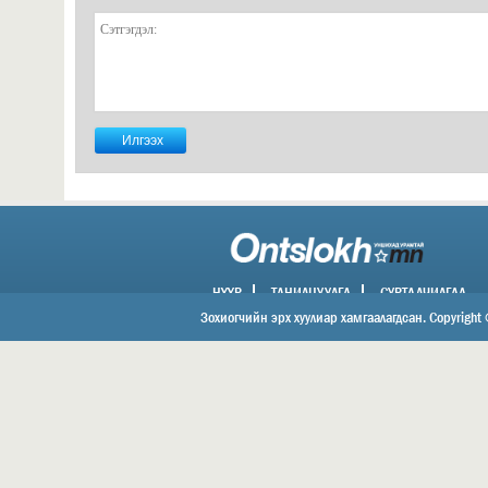
НҮҮР
ТАНИЛЦУУЛГА
СУРТАЛЧИЛГАА
ХОЛБОО БАРИХ
Зохиогчийн эрх хуулиар хамгаалагдсан. Copyright