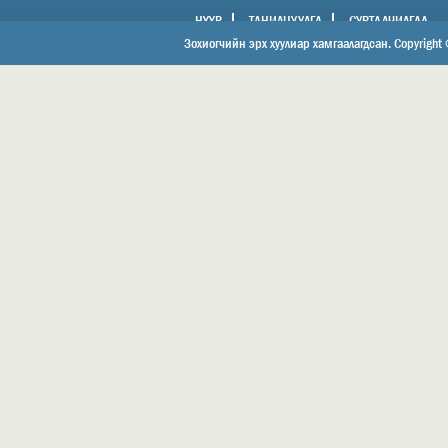
НҮҮР
ТАНИЛЦУУЛГА
СУРТАЛЧИЛГАА
ХОЛБОО БАРИХ
Зохиогчийн эрх хуулиар хамгаалагдсан. Copyright