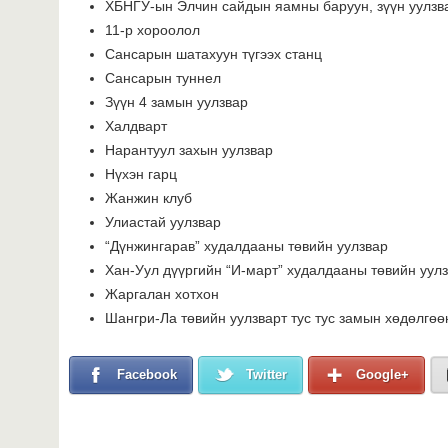
ХБНГУ-ын Элчин сайдын яамны баруун, зүүн уулзв
11-р хороолол
Сансарын шатахуун түгээх станц
Сансарын туннел
Зүүн 4 замын уулзвар
Халдварт
Нарантуул захын уулзвар
Нүхэн гарц
Жанжин клуб
Улиастай уулзвар
“Дүнжингарав” худалдааны төвийн уулзвар
Хан-Уул дүүргийн “И-март” худалдааны төвийн уул
Жаргалан хотхон
Шангри-Ла төвийн уулзварт тус тус замын хөдөлгөө
Facebook
Twitter
Google+