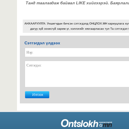
Танд таалагдаж байвал LIKE хийгээрэй. Баярлал
АНХААРУУЛГА: Уншигчдын бичсэн сэтгэгдэлд ОНЦЛОХ.МН хариуцлага хү
дагуу зүй зохисгүй зарим үг, хэллэгийг хязгаарласан тул Та сэтгэгдэл
Сэтгэгдэл үлдээх