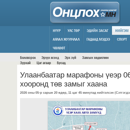
НҮҮР
УЛС ТӨР
ЭДИЙН ЗАСАГ
НИЙГЭМ
АЯЛАЛ ЖУУЛЧЛАЛ
ГАДААД МЭДЭЭ
СПОРТ
НИЙГЭМ
ЧӨЛӨӨТ
Боловсрол
Эрүүл мэнд
Эрх зүй
Замын хөдөлгөөн
Зурхай
Цаг агаар
Бусад
Улаанбаатар марафоны үеэр 06
хооронд төв замыг хаана
2026 оны 05-р сарын 20 өдөр, 11 цаг 45 минутад нийтэлсэн (
Сэтгэгдэ