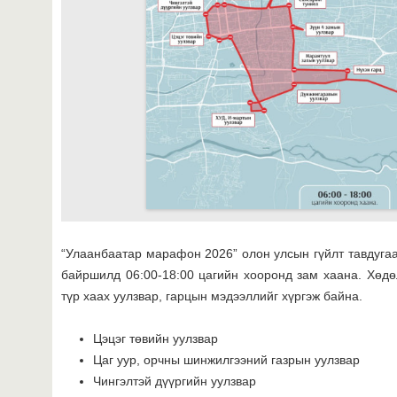
“Улаанбаатар марафон 2026” олон улсын гүйлт тавдугаа
байршилд 06:00-18:00 цагийн хооронд зам хаана. Хөдө
түр хаах уулзвар, гарцын мэдээллийг хүргэж байна.
Цэцэг төвийн уулзвар
Цаг уур, орчны шинжилгээний газрын уулзвар
Чингэлтэй дүүргийн уулзвар